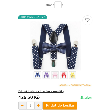
strana
z 1
DOPRAVA ZDARMA
Dětské šle a vázanka s puntíky
425,50 Kč
Skladem
/
.
Přidat do košíku