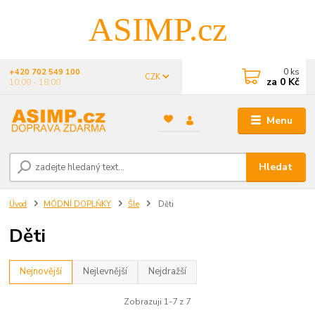
ASIMP.cz
0
ks
+420 702 549 100
CZK
za
0 Kč
10:00 - 18:00
Menu
Hledat
Úvod
MÓDNÍ DOPLŇKY
Šle
Děti
Děti
Nejnovější
Nejlevnější
Nejdražší
Zobrazuji 1-7 z 7