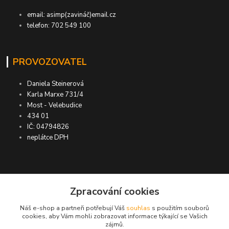
email: asimp(zavináč)email.cz
telefon: 702 549 100
PROVOZOVATEL
Daniela Steinerová
Karla Marxe 731/4
Most - Velebudice
434 01
IČ: 04794826
neplátce DPH
ASIMP.cz
Zpracování cookies
Náš e-shop a partneři potřebují Váš
souhlas
s použitím souborů
DOPRAVA ZDARMA po ČR a SR ●
cookies, aby Vám mohli zobrazovat informace týkající se Vašich
zájmů.