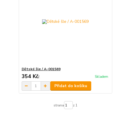
Dětské šle / A-001569
354 Kč
Skladem
/
.
Přidat do košíku
strana
z 1