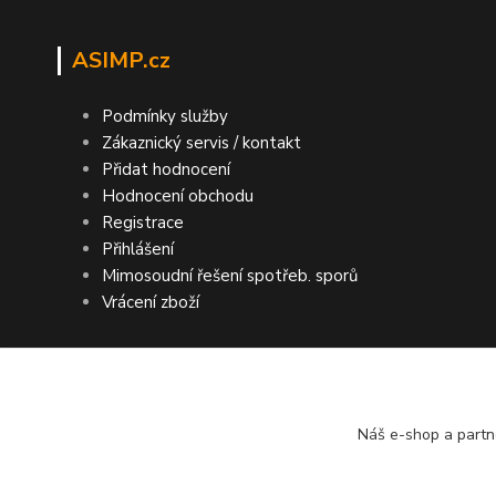
ASIMP.cz
Podmínky služby
Zákaznický servis / kontakt
Přidat hodnocení
Hodnocení obchodu
Registrace
Přihlášení
Mimosoudní řešení spotřeb. sporů
Vrácení zboží
Náš e-shop a partn
DOPRAVA ZDARMA po ČR a SR ● KONTRO