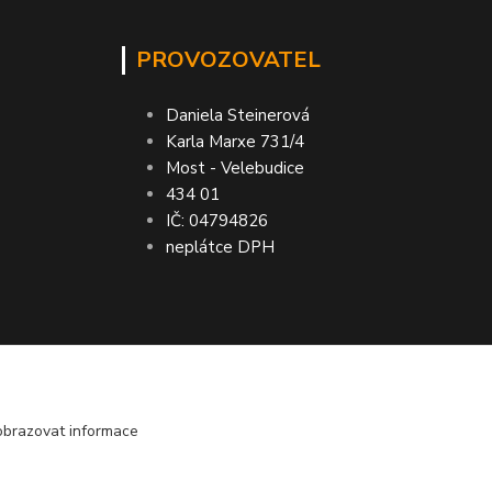
PROVOZOVATEL
Daniela Steinerová
Karla Marxe 731/4
Most - Velebudice
434 01
IČ: 04794826
neplátce DPH
obrazovat informace
bo vrácení peněz ● VRÁCENÍ ZBOŽÍ do 30