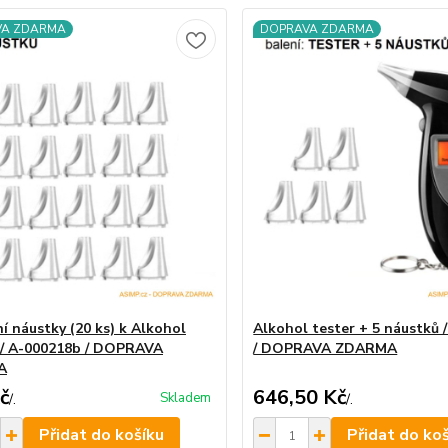
VA ZDARMA
DOPRAVA ZDARMA
í náustky (20 ks) k Alkohol
Alkohol tester + 5 náustků 
 / A-000218b / DOPRAVA
/ DOPRAVA ZDARMA
A
č
646,50 Kč
Skladem
/
.
/
.
Přidat do košíku
Přidat do ko