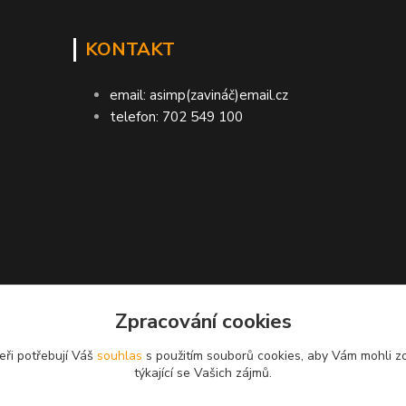
KONTAKT
email: asimp(zavináč)email.cz
telefon: 702 549 100
Zpracování cookies
ASIMP.cz
eři potřebují Váš
souhlas
s použitím souborů cookies, aby Vám mohli z
týkající se Vašich zájmů.
LA doručení zboží ● GARANCE DORUČENÍ ne