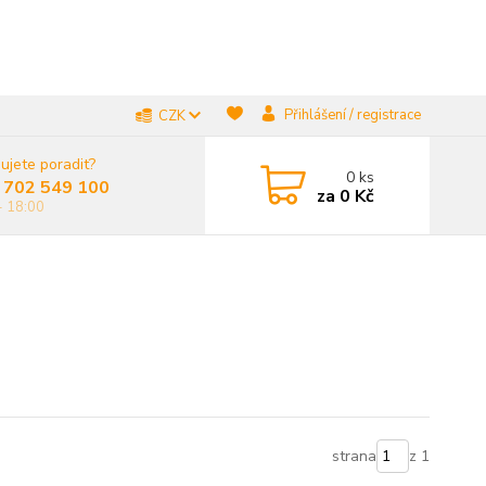
Přihlášení / registrace
CZK
ujete poradit?
0
ks
 702 549 100
za
0 Kč
- 18:00
strana
z 1