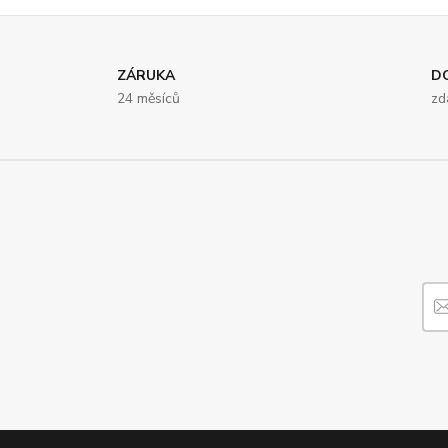
ZÁRUKA
D
24 měsíců
zd