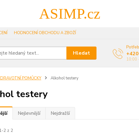
ASIMP.cz
ENÍ
HODNOCENÍ OBCHODU A ZBOŽÍ
Potřeb
Hledat
+420
10:00 
ZDRAVOTNÍ POMŮCKY
Alkohol testery
hol testery
ější
Nejlevnější
Nejdražší
1-2 z 2