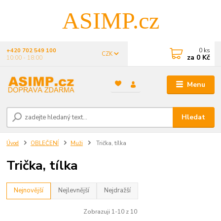
ASIMP.cz
0
ks
+420 702 549 100
CZK
za
0 Kč
10:00 - 18:00
Menu
Hledat
Úvod
OBLEČENÍ
Muži
Trička, tílka
Trička, tílka
Nejnovější
Nejlevnější
Nejdražší
Zobrazuji 1-10 z 10