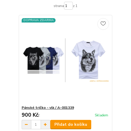
strana
z 1
DOPRAVA ZDARMA
Pánské tričko - vlk / A-001339
900 Kč
Skladem
/
.
Přidat do košíku