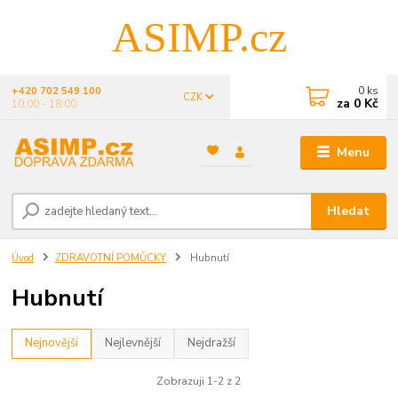
ASIMP.cz
0
ks
+420 702 549 100
CZK
za
0 Kč
10:00 - 18:00
Menu
Hledat
Úvod
ZDRAVOTNÍ POMŮCKY
Hubnutí
Hubnutí
Nejnovější
Nejlevnější
Nejdražší
Zobrazuji 1-2 z 2