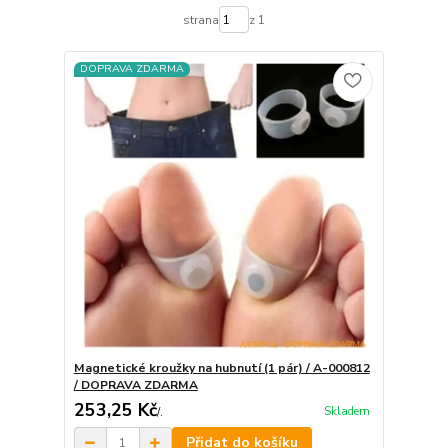
strana
z 1
DOPRAVA ZDARMA
Magnetické kroužky na hubnutí (1 pár) / A-000812
/ DOPRAVA ZDARMA
253,25 Kč
Skladem
/
.
Přidat do košíku