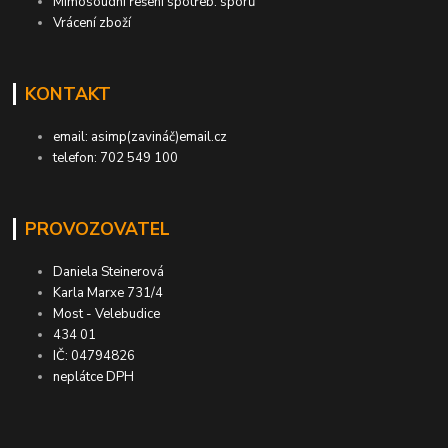
Mimosoudní řešení spotřeb. sporů
Vrácení zboží
KONTAKT
email: asimp(zavináč)email.cz
telefon: 702 549 100
PROVOZOVATEL
Daniela Steinerová
Karla Marxe 731/4
Most - Velebudice
434 01
IČ: 04794826
neplátce DPH