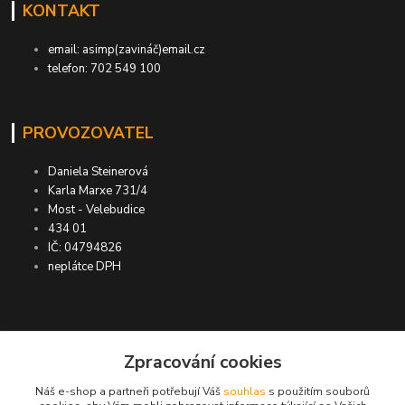
KONTAKT
email: asimp(zavináč)email.cz
telefon: 702 549 100
PROVOZOVATEL
Daniela Steinerová
Karla Marxe 731/4
Most - Velebudice
434 01
IČ: 04794826
neplátce DPH
ASIMP.cz
Zpracování cookies
Náš e-shop a partneři potřebují Váš
souhlas
s použitím souborů