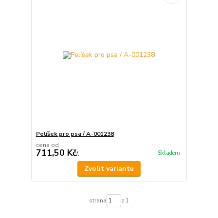
Pelíšek pro psa / A-001238
cena od
711,50 Kč
Skladem
/
.
Zvolit variantu
strana
z 1