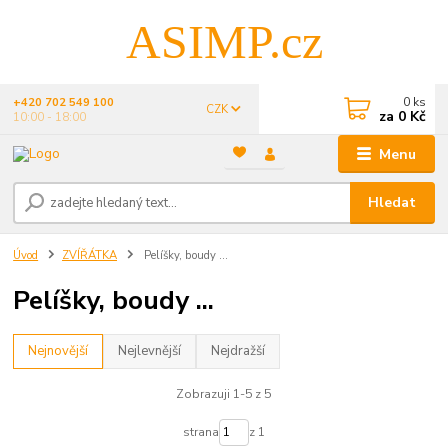
ASIMP.cz
0
ks
+420 702 549 100
CZK
za
0 Kč
10:00 - 18:00
Menu
Hledat
Úvod
ZVÍŘÁTKA
Pelíšky, boudy ...
Pelíšky, boudy ...
Nejnovější
Nejlevnější
Nejdražší
Zobrazuji 1-5 z 5
strana
z 1