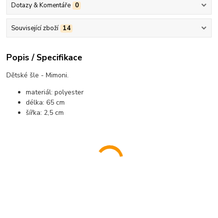
Dotazy & Komentáře
0
Související zboží
14
Popis / Specifikace
Dětské šle - Mimoni.
materiál: polyester
délka: 65 cm
šířka: 2,5 cm
............................................................................................................................................
............................................................................................................................................
......................................................