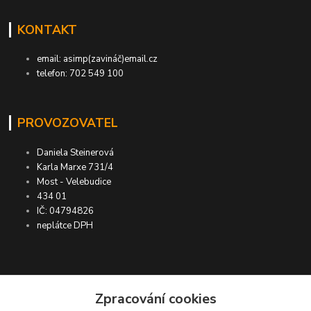
KONTAKT
email: asimp(zavináč)email.cz
telefon: 702 549 100
PROVOZOVATEL
Daniela Steinerová
Karla Marxe 731/4
Most - Velebudice
434 01
IČ: 04794826
neplátce DPH
ASIMP.cz
Zpracování cookies