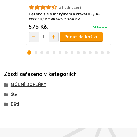
Dětské šle 
2 hodnocení
Dětské šle s motýlkem a kravatou / A-
000663 / DOPRAVA ZDARMA
575 Kč
354 Kč
Skladem
/
.
/
.
Přidat do košíku
Zboží zařazeno v kategoriích
MÓDNÍ DOPLŇKY
Šle
Děti