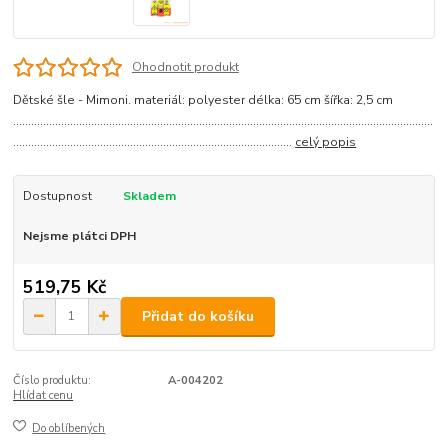
Ohodnotit produkt
Dětské šle - Mimoni. materiál: polyester délka: 65 cm šířka: 2,5 cm
............................................................................................................................................
.............................................................................................
celý popis
Dostupnost
Skladem
Nejsme plátci DPH
519,75 Kč
Přidat do košíku
Číslo produktu:
A-004202
Hlídat cenu
Do oblíbených