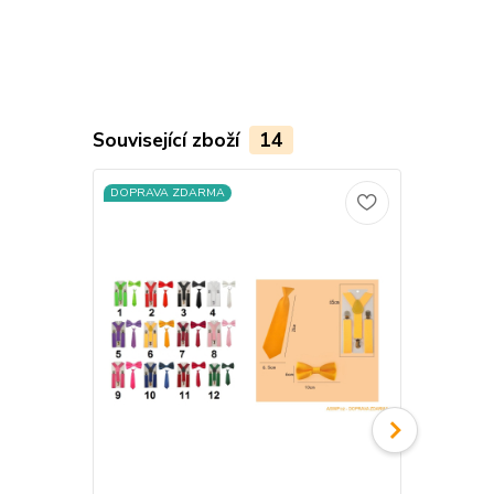
Související zboží
14
DOPRAVA ZDARMA
DOPRAVA Z