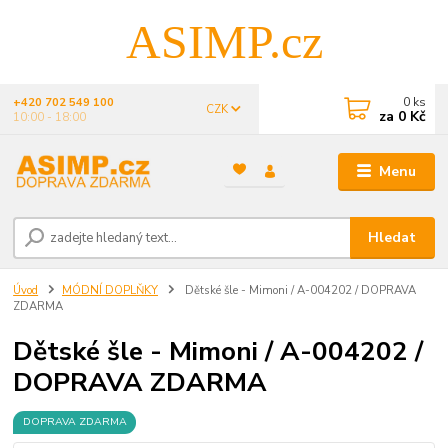
ASIMP.cz
0
ks
+420 702 549 100
CZK
za
0 Kč
10:00 - 18:00
Menu
Hledat
Úvod
MÓDNÍ DOPLŇKY
Dětské šle - Mimoni / A-004202 / DOPRAVA
ZDARMA
Dětské šle - Mimoni / A-004202 /
DOPRAVA ZDARMA
DOPRAVA ZDARMA