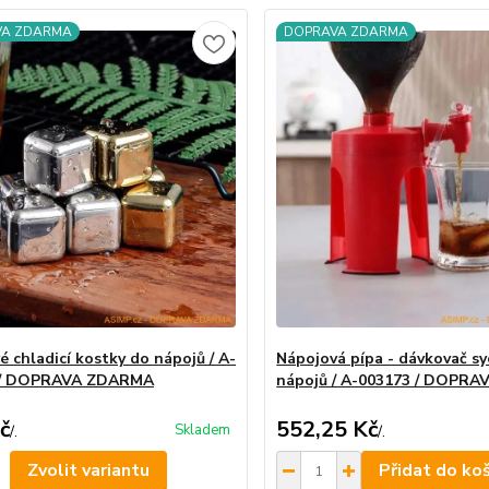
VA ZDARMA
DOPRAVA ZDARMA
é chladicí kostky do nápojů / A-
Nápojová pípa - dávkovač s
 / DOPRAVA ZDARMA
nápojů / A-003173 / DOPR
č
552,25 Kč
Skladem
/
.
/
.
Zvolit variantu
Přidat do ko