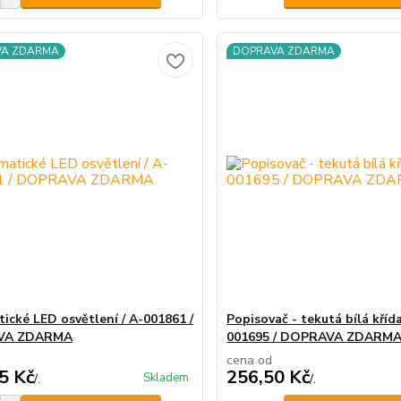
VA ZDARMA
DOPRAVA ZDARMA
ické LED osvětlení / A-001861 /
Popisovač - tekutá bílá křída
VA ZDARMA
001695 / DOPRAVA ZDARM
cena od
5 Kč
256,50 Kč
Skladem
/
.
/
.