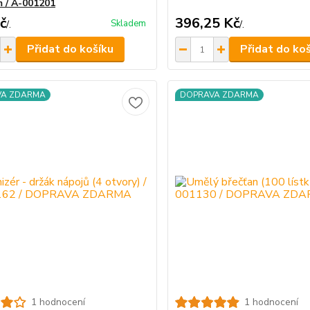
 / A-001201
č
396,25 Kč
Skladem
/
.
/
.
Přidat do košíku
Přidat do ko
VA ZDARMA
DOPRAVA ZDARMA
1 hodnocení
1 hodnocení