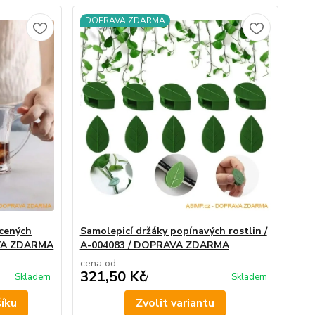
DOPRAVA ZDARMA
ycených
Samolepicí držáky popínavých rostlin /
AVA ZDARMA
A-004083 / DOPRAVA ZDARMA
cena od
321,50 Kč
Skladem
Skladem
/
.
šíku
Zvolit variantu