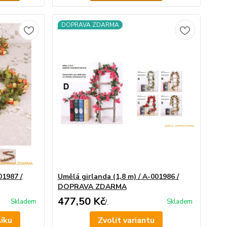
DOPRAVA ZDARMA
01987 /
Umělá girlanda (1,8 m) / A-001986 /
DOPRAVA ZDARMA
477,50 Kč
Skladem
Skladem
/
.
šíku
Zvolit variantu