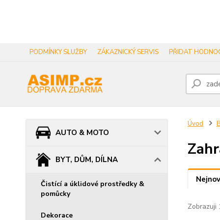
PODMÍNKY SLUŽBY
ZÁKAZNICKÝ SERVIS
PŘIDAT HODNOC
Úvod
B
AUTO & MOTO
Zahr
BYT, DŮM, DÍLNA
Nejnov
Čistící a úklidové prostředky &
pomůcky
Zobrazuji 
Dekorace