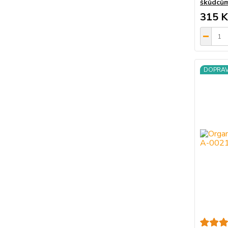
škůdcům
315 K
DOPRA