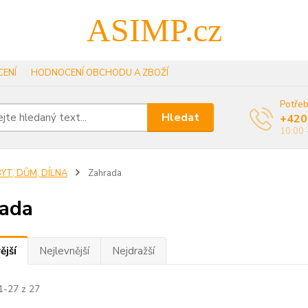
ASIMP.cz
ENÍ
HODNOCENÍ OBCHODU A ZBOŽÍ
Potřeb
Hledat
+420
10:00 
YT, DŮM, DÍLNA
Zahrada
ada
ější
Nejlevnější
Nejdražší
1-27 z 27