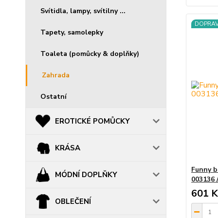
Svítidla, lampy, svítilny ...
DOPRA
Tapety, samolepky
Toaleta (pomůcky & doplňky)
Zahrada
Ostatní
EROTICKÉ POMŮCKY
KRÁSA
Funny b
MÓDNÍ DOPLŇKY
003136
601 K
OBLEČENÍ