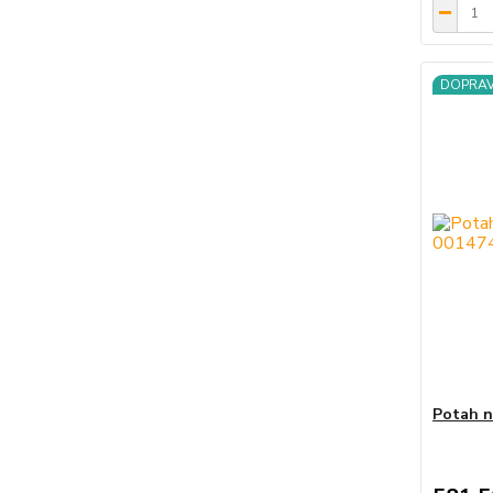
DOPRA
Potah n