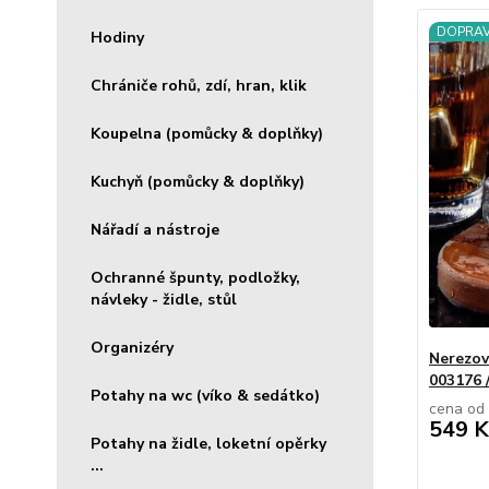
DOPRA
Hodiny
Chrániče rohů, zdí, hran, klik
Koupelna (pomůcky & doplňky)
Kuchyň (pomůcky & doplňky)
Nářadí a nástroje
Ochranné špunty, podložky,
návleky - židle, stůl
Organizéry
Nerezov
003176
Potahy na wc (víko & sedátko)
cena od
549 K
Potahy na židle, loketní opěrky
...