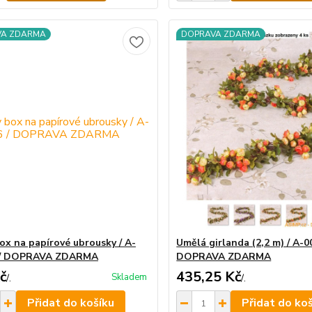
VA ZDARMA
DOPRAVA ZDARMA
ox na papírové ubrousky / A-
Umělá girlanda (2,2 m) / A-0
 / DOPRAVA ZDARMA
DOPRAVA ZDARMA
č
435,25 Kč
Skladem
/
.
/
.
Přidat do košíku
Přidat do ko