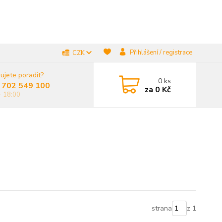
Přihlášení / registrace
CZK
ujete poradit?
0
ks
 702 549 100
za
0 Kč
- 18:00
strana
z 1