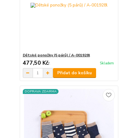
Dětské ponožky (5 párů) / A-001928l
477,50 Kč
Skladem
/
.
Přidat do košíku
DOPRAVA ZDARMA