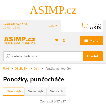
ASIMP.cz
0
ks
+420 702 549 100
CZK
za
0 Kč
10:00 - 18:00
Menu
Hledat
Úvod
OBLEČENÍ
Děti
Ponožky, punčocháče
Ponožky, punčocháče
Nejnovější
Nejlevnější
Nejdražší
Zobrazuji 1-27 z 27