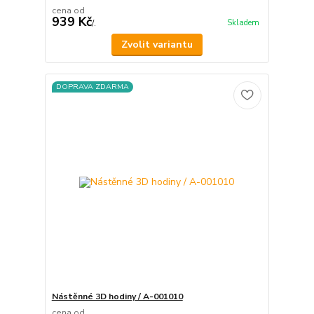
cena od
939 Kč
Skladem
/
.
Zvolit variantu
DOPRAVA ZDARMA
Nástěnné 3D hodiny / A-001010
cena od