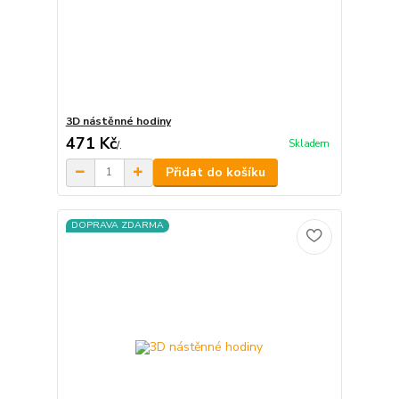
3D nástěnné hodiny
471 Kč
Skladem
/
.
Přidat do košíku
DOPRAVA ZDARMA