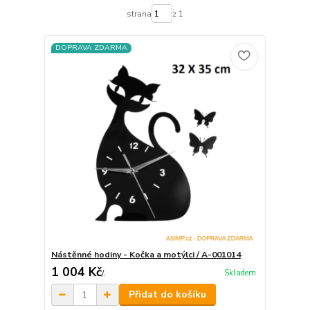
strana
z 1
DOPRAVA ZDARMA
Nástěnné hodiny - Kočka a motýlci / A-001014
1 004 Kč
Skladem
/
.
Přidat do košíku