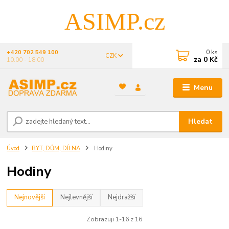
ASIMP.cz
0
ks
+420 702 549 100
CZK
za
0 Kč
10:00 - 18:00
Menu
Hledat
Úvod
BYT, DŮM, DÍLNA
Hodiny
Hodiny
Nejnovější
Nejlevnější
Nejdražší
Zobrazuji 1-16 z 16