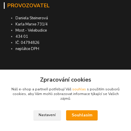
PROVOZOVATEL
Daniela Steinerová
Karla Marxe 731/4
Most - Velebudice
434 01
IČ: 04794826
neplátce DPH
ASIMP.cz
Zpracování cookies
Náš e-shop a partneři potřebují Váš
souhlas
s použitím souborů
DOPRAVA ZDARMA po ČR a SR ●
cookies, aby Vám mohli zobrazovat informace týkající se Vašich
zájmů.
KONTROLA doručení zboží ● GARANCE
DORUČENÍ nebo vrácení peněz ●
VRÁCENÍ ZBOŽÍ do 30 dní
Souhlasím
Nastavení