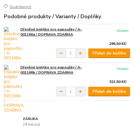
Do oblíbených
Podobné produkty / Varianty / Doplňky
Dřevěné bidýlko pro papoušky / A-
Skladem
001166a / DOPRAVA ZDARMA
295,50 Kč
/
.
Přidat do košíku
Dřevěné bidýlko pro papoušky / A-
Skladem
001166b / DOPRAVA ZDARMA
321,50 Kč
/
.
Přidat do košíku
ZÁRUKA
24 měsíců