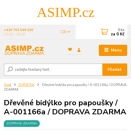
ASIMP.cz
0
ks
+420 702 549 100
CZK
za
0 Kč
10:00 - 18:00
Menu
Hledat
Úvod
ZVÍŘÁTKA
Dřevěné bidýlko pro papoušky / A-001166a / DOPRAVA
ZDARMA
Dřevěné bidýlko pro papoušky /
A-001166a / DOPRAVA ZDARMA
DOPRAVA ZDARMA