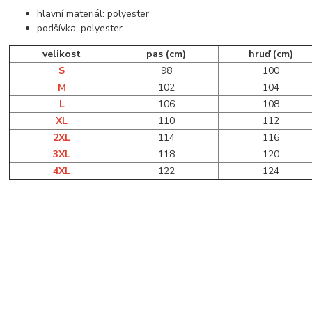
hlavní materiál: polyester
podšívka: polyester
velikost
pas (cm)
hruď (cm)
S
98
100
M
102
104
L
106
108
XL
110
112
2XL
114
116
3XL
118
120
4XL
122
124
..................................................................................................................