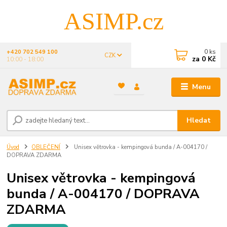
ASIMP.cz
0
ks
+420 702 549 100
CZK
za
0 Kč
10:00 - 18:00
Menu
Hledat
Úvod
OBLEČENÍ
Unisex větrovka - kempingová bunda / A-004170 /
DOPRAVA ZDARMA
Unisex větrovka - kempingová
bunda / A-004170 / DOPRAVA
ZDARMA