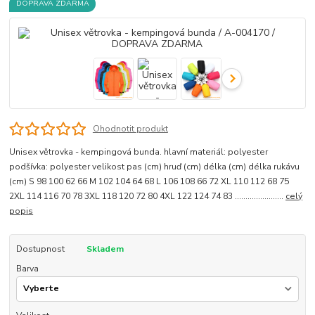
DOPRAVA ZDARMA
Ohodnotit produkt
Unisex větrovka - kempingová bunda. hlavní materiál: polyester
podšívka: polyester velikost pas (cm) hruď (cm) délka (cm) délka rukávu
(cm) S 98 100 62 66 M 102 104 64 68 L 106 108 66 72 XL 110 112 68 75
2XL 114 116 70 78 3XL 118 120 72 80 4XL 122 124 74 83 .......................
celý
popis
Dostupnost
Skladem
Barva