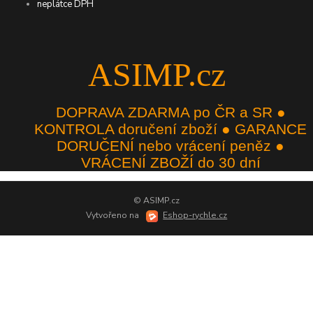
neplátce DPH
ASIMP.cz
DOPRAVA ZDARMA po ČR a SR ●
KONTROLA doručení zboží ● GARANCE
DORUČENÍ nebo vrácení peněz ●
VRÁCENÍ ZBOŽÍ do 30 dní
© ASIMP.cz
Vytvořeno na
Eshop-rychle.cz