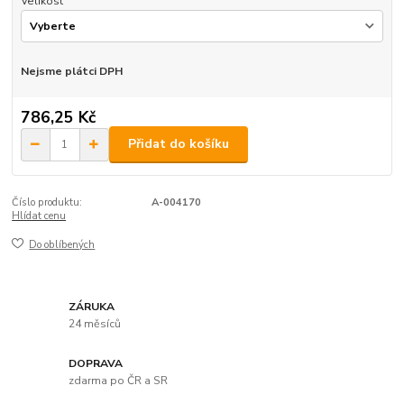
Velikost
Nejsme plátci DPH
786,25 Kč
Přidat do košíku
Číslo produktu:
A-004170
Hlídat cenu
Do oblíbených
ZÁRUKA
24 měsíců
DOPRAVA
zdarma po ČR a SR