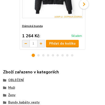
Dámská bunda
Dámská bun
1 264 Kč
1 264 Kč
Skladem
/
.
Přidat do košíku
Zboží zařazeno v kategoriích
OBLEČENÍ
Muži
Ženy
Bundy, kabáty, vesty