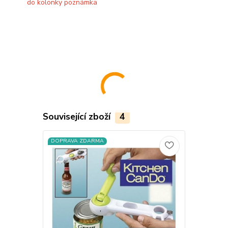
do kolonky poznámka
Související zboží
4
DOPRAVA ZDARMA
DOPRAVA Z