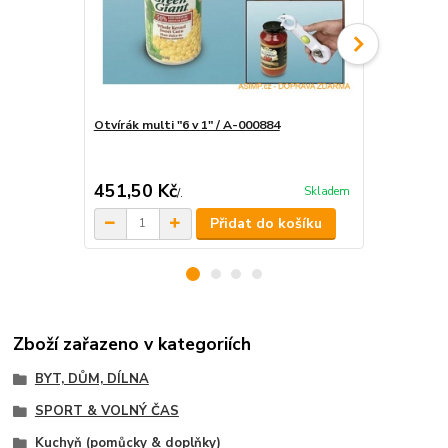
Otvírák multi "6 v 1" / A-000884
Pouzdro na 
451,50 Kč
380 Kč
Skladem
/
.
/
.
Přidat do košíku
Zboží zařazeno v kategoriích
BYT, DŮM, DÍLNA
SPORT & VOLNÝ ČAS
Kuchyň (pomůcky & doplňky)