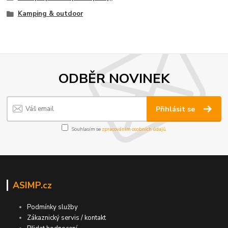
Kamping & outdoor
ODBĚR NOVINEK
Přihlásit se
Souhlasím se
zpracováním osobních údajů
.
ASIMP.cz
Podmínky služby
Zákaznický servis / kontakt