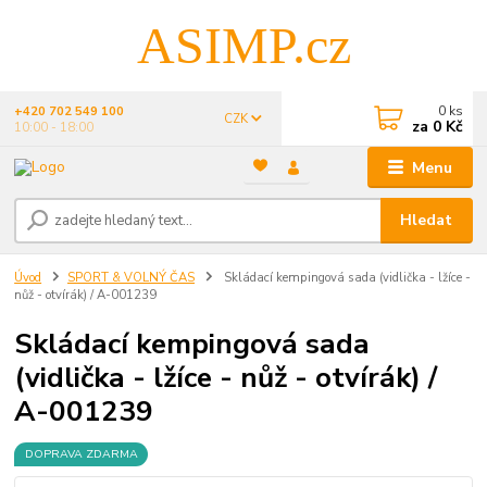
ASIMP.cz
0
ks
+420 702 549 100
CZK
za
0 Kč
10:00 - 18:00
Menu
Hledat
Úvod
SPORT & VOLNÝ ČAS
Skládací kempingová sada (vidlička - lžíce -
nůž - otvírák) / A-001239
Skládací kempingová sada
(vidlička - lžíce - nůž - otvírák) /
A-001239
DOPRAVA ZDARMA