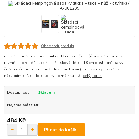
Ohodnotit produkt
materiál: nerezová ocel funkce: lžíce, vidlička, nůž a otvírák na lahve
rozměr: složené 10,5 x 4 cm / celková délka: 18 cm dostupné barvy:
červená černá zelená požadovanou barvu (dle nabídky) uveďte v
nákupním košíku do kolonky poznámka //
celý popis
Dostupnost
Skladem
Nejsme plátci DPH
484 Kč
/
.
Přidat do košíku