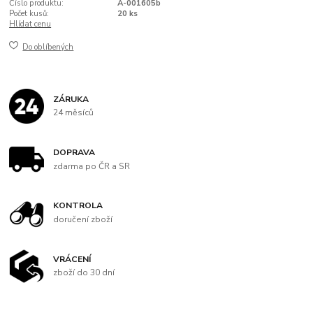
Číslo produktu:
A-001605b
Počet kusů:
20 ks
Hlídat cenu
Do oblíbených
ZÁRUKA
24 měsíců
DOPRAVA
zdarma po ČR a SR
KONTROLA
doručení zboží
VRÁCENÍ
zboží do 30 dní