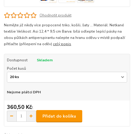
Ohodnotit produkt
Nemějte již nikdy více propocené triko, košili, šaty ... Materiál: Netkané
textilie Velikost: Asi 12,4 * 9,5 cm Barva: bílá odlepte lepící pásky na
obou půlkách antiperspirantu nalepte na hranu oděvu v místě podpaží
přitlačte (přilepení na oděv)
celý popis
Dostupnost
Skladem
Počet kusů
Nejsme plátci DPH
360,50 Kč
/
.
Přidat do košíku