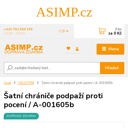
ASIMP.cz
0
ks
+420 702 549 100
CZK
za
0 Kč
10:00 - 18:00
Menu
Hledat
Úvod
OBLEČENÍ
Šatní chrániče podpaží proti pocení / A-001605b
Šatní chrániče podpaží proti
pocení / A-001605b
DOPRAVA ZDARMA