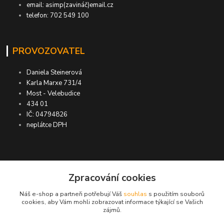
email: asimp(zavináč)email.cz
telefon: 702 549 100
PROVOZOVATEL
Daniela Steinerová
Karla Marxe 731/4
Most - Velebudice
434 01
IČ: 04794826
neplátce DPH
ASIMP.cz
Zpracování cookies
Náš e-shop a partneři potřebují Váš
souhlas
s použitím souborů
DOPRAVA ZDARMA po ČR a SR ●
cookies, aby Vám mohli zobrazovat informace týkající se Vašich
zájmů.
KONTROLA doručení zboží ● GARANCE