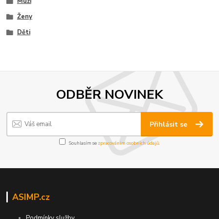
Muži
Ženy
Děti
ODBĚR NOVINEK
Přihlásit se
Souhlasím se
zpracováním osobních údajů
.
ASIMP.cz
Podmínky služby