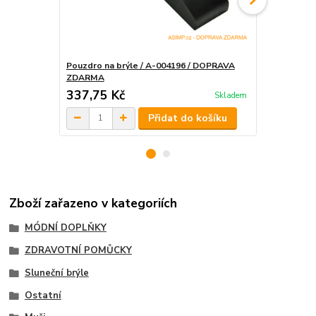
Pouzdro na brýle / A-004196 / DOPRAVA
Pouzdro na 
ZDARMA
ZDARMA
337,75 Kč
549,03 K
Skladem
Přidat do košíku
Zboží zařazeno v kategoriích
MÓDNÍ DOPLŇKY
ZDRAVOTNÍ POMŮCKY
Sluneční brýle
Ostatní