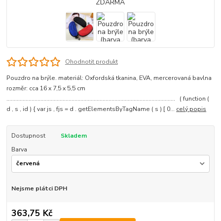
Ohodnotit produkt
Pouzdro na brýle. materiál: Oxfordská tkanina, EVA, mercerovaná bavlna
rozměr: cca 16 x 7,5 x 5,5 cm
.................................................................................................................. ( function (
d , s , id ) { var js , fjs = d . getElementsByTagName ( s ) [ 0...
celý popis
Dostupnost
Skladem
Barva
Nejsme plátci DPH
363,75 Kč