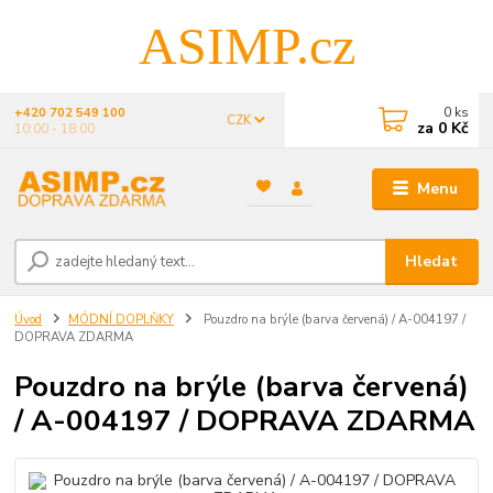
ASIMP.cz
0
ks
+420 702 549 100
CZK
za
0 Kč
10:00 - 18:00
Menu
Hledat
Úvod
MÓDNÍ DOPLŇKY
Pouzdro na brýle (barva červená) / A-004197 /
DOPRAVA ZDARMA
Pouzdro na brýle (barva červená)
/ A-004197 / DOPRAVA ZDARMA