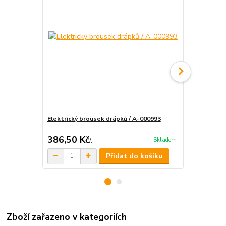
Elektrický brousek drápků / A-000993
Nůžky - zast
DOPRAVA 
386,50 Kč
246,75 K
Skladem
/
.
Přidat do košíku
Zboží zařazeno v kategoriích