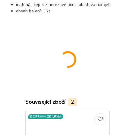
materiál: čepel z nerezové oceli, plastová rukojeť
obsah balení: 1 ks
..................................................................................................................
Související zboží
2
DOPRAVA ZDARMA
DOPRAVA Z