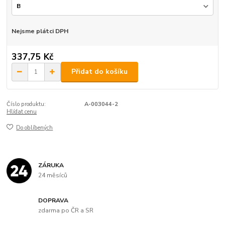
Nejsme plátci DPH
337,75 Kč
Přidat do košíku
Číslo produktu:
A-003044-2
Hlídat cenu
Do oblíbených
ZÁRUKA
24 měsíců
DOPRAVA
zdarma po ČR a SR