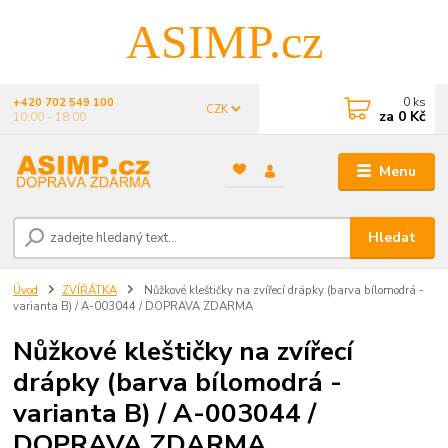
ASIMP.cz
0
ks
+420 702 549 100
CZK
za
0 Kč
10:00 - 18:00
Menu
Hledat
Úvod
ZVÍŘÁTKA
Nůžkové kleštičky na zvířecí drápky (barva bílomodrá -
varianta B) / A-003044 / DOPRAVA ZDARMA
Nůžkové kleštičky na zvířecí
drápky (barva bílomodrá -
varianta B) / A-003044 /
DOPRAVA ZDARMA