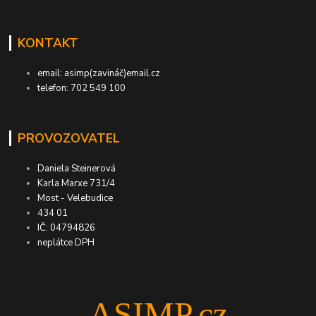
KONTAKT
email: asimp(zavináč)email.cz
telefon: 702 549 100
PROVOZOVATEL
Daniela Steinerová
Karla Marxe 731/4
Most - Velebudice
434 01
IČ: 04794826
neplátce DPH
ASIMP.cz