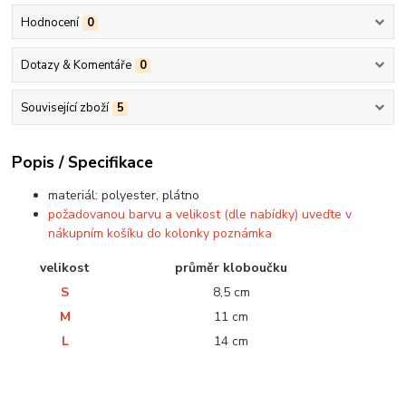
Hodnocení
0
Dotazy & Komentáře
0
Související zboží
5
Popis / Specifikace
materiál: polyester, plátno
požadovanou barvu a velikost (dle nabídky) uveďte v
nákupním košíku do kolonky poznámka
velikost
průměr kloboučku
S
8,5 cm
M
11 cm
L
14 cm