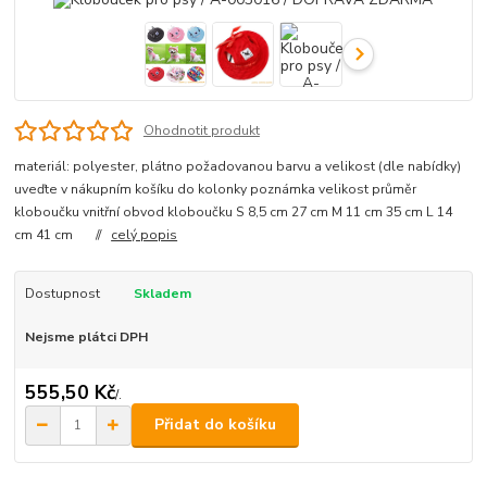
Ohodnotit produkt
materiál: polyester, plátno požadovanou barvu a velikost (dle nabídky)
uveďte v nákupním košíku do kolonky poznámka velikost průměr
kloboučku vnitřní obvod kloboučku S 8,5 cm 27 cm M 11 cm 35 cm L 14
cm 41 cm //
celý popis
Dostupnost
Skladem
Nejsme plátci DPH
555,50 Kč
/
.
Přidat do košíku