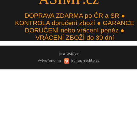
DOPRAVA ZDARMA po ČR a SR ●
KONTROLA doručení zboží ● GARANCE
DORUČENÍ nebo vrácení peněz ●
VRÁCENÍ ZBOŽÍ do 30 dní
© ASIMP.cz
Vytvořeno na
Eshop-rychle.cz