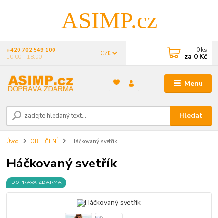
ASIMP.cz
0
ks
+420 702 549 100
CZK
za
0 Kč
10:00 - 18:00
Menu
Hledat
Úvod
OBLEČENÍ
Háčkovaný svetřík
Háčkovaný svetřík
DOPRAVA ZDARMA