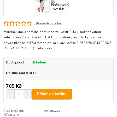
Ohodnotit produkt
materiál: krajka / bavlna dostupné velikosti: S, M, L požadovanou
velikost uveďte v nákupním košíku do kolonky poznámka velikost
obvod přes hruď šířka ramen délka rukávu délka S 86 35 60 68 M 90 36 61
69 L 94 37 62 70 //
celý popis
Dostupnost
Skladem
Nejsme plátci DPH
705 Kč
/
.
Přidat do košíku
Číslo produktu:
AA-001225
Hlídat cenu