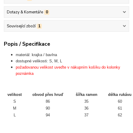
Dotazy & Komentáře
0
Související zboží
1
Popis / Specifikace
materiál: krajka / bavlna
dostupné velikosti: S, M, L
požadovanou velikost uveďte v nákupním košíku do kolonky
poznámka
velikost
obvod přes hruď
šířka ramen
délka rukávu
S
86
35
60
M
90
36
61
L
94
37
62