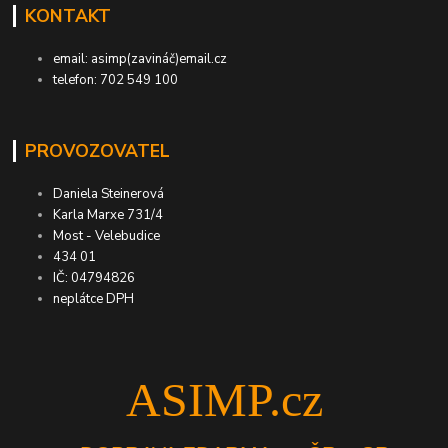
KONTAKT
email: asimp(zavináč)email.cz
telefon: 702 549 100
PROVOZOVATEL
Daniela Steinerová
Karla Marxe 731/4
Most - Velebudice
434 01
IČ: 04794826
neplátce DPH
ASIMP.cz