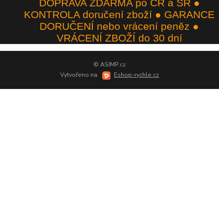
DOPRAVA ZDARMA po ČR a SR ●
KONTROLA doručení zboží ● GARANCE
DORUČENÍ nebo vrácení peněz ●
VRÁCENÍ ZBOŽÍ do 30 dní
© ASIMP.cz
Vytvořeno na
Eshop-rychle.cz