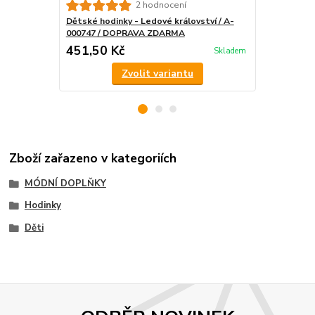
Dětské hodin
2 hodnocení
DOPRAVA 
Dětské hodinky - Ledové království / A-
000747 / DOPRAVA ZDARMA
451,50 Kč
565,25 K
Skladem
Zvolit variantu
Zboží zařazeno v kategoriích
MÓDNÍ DOPLŇKY
Hodinky
Děti