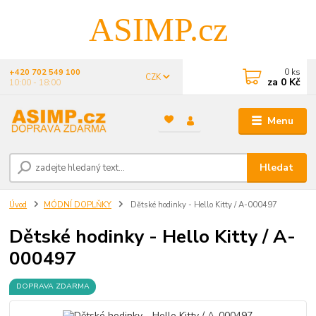
ASIMP.cz
0
ks
+420 702 549 100
CZK
za
0 Kč
10:00 - 18:00
Menu
Hledat
Úvod
MÓDNÍ DOPLŇKY
Dětské hodinky - Hello Kitty / A-000497
Dětské hodinky - Hello Kitty / A-
000497
DOPRAVA ZDARMA