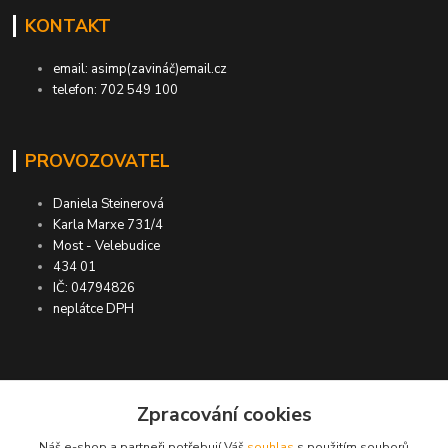
KONTAKT
email: asimp(zavináč)email.cz
telefon: 702 549 100
PROVOZOVATEL
Daniela Steinerová
Karla Marxe 731/4
Most - Velebudice
434 01
IČ: 04794826
neplátce DPH
ASIMP.cz
Zpracování cookies
Náš e-shop a partneři potřebují Váš
souhlas
s použitím souborů