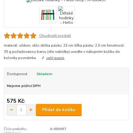
Ohodnotit produkt
materál: silikon, sklo délka pásku: 23 cm šířka pásku: 2,0 cm hmotnost:
35 g požadovanou barvu (dle nabídky) uveďte v nákupním košíku do
kolonky poznámka //
celý popis
Dostupnost
Skladem
Nejsme plátci DPH
575 Kč
/
.
Přidat do košíku
Číslo produktu:
A-000497