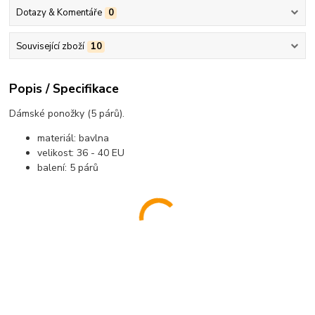
Dotazy & Komentáře
0
Související zboží
10
Popis / Specifikace
Dámské ponožky (5 párů).
materiál: bavlna
velikost: 36 - 40 EU
balení: 5 párů
..................................................................................................................