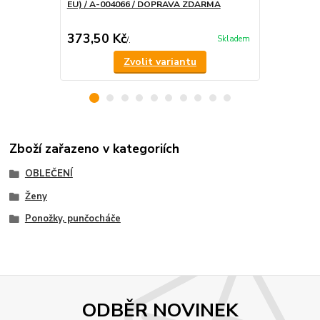
EU) / A-004066 / DOPRAVA ZDARMA
ponožky / 
373,50 Kč
324,75 K
Skladem
/
.
Zvolit variantu
Zboží zařazeno v kategoriích
OBLEČENÍ
Ženy
Ponožky, punčocháče
ODBĚR NOVINEK