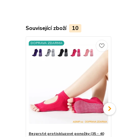
Související zboží
10
DOPRAVA ZDARMA
DOPRAVA Z
Bezprsté protiskluzové ponožky (35 - 40
Dámské bavl