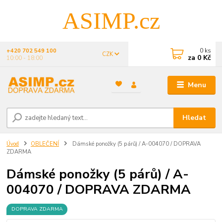
ASIMP.cz
0
ks
+420 702 549 100
CZK
za
0 Kč
10:00 - 18:00
Menu
Hledat
Úvod
OBLEČENÍ
Dámské ponožky (5 párů) / A-004070 / DOPRAVA
ZDARMA
Dámské ponožky (5 párů) / A-
004070 / DOPRAVA ZDARMA
DOPRAVA ZDARMA