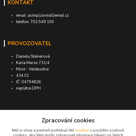
KONTAKT
email: asimp(zavináč)email.cz
telefon: 702 549 100
PROVOZOVATEL
Daniela Steinerová
Karla Marxe 731/4
Most - Velebudice
434 01
IČ: 04794826
neplátce DPH
ASIMP.cz
Zpracování cookies
Náš e-shop a partneři potřebují Váš
souhlas
s použitím souborů
DOPRAVA ZDARMA po ČR a SR ●
cookies, aby Vám mohli zobrazovat informace týkající se Vašich