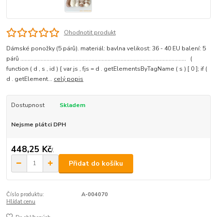
Ohodnotit produkt
Dámské ponožky (5 párů). materiál: bavlna velikost: 36 - 40 EU balení: 5
párů .................................................................................................................. (
function ( d , s , id ) { var js , fjs = d . getElementsByTagName ( s ) [ 0 ]; if (
d . getElement...
celý popis
Dostupnost
Skladem
Nejsme plátci DPH
448,25 Kč
/
.
Přidat do košíku
Číslo produktu:
A-004070
Hlídat cenu