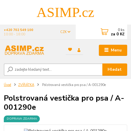
ASIMP.cz
0
ks
+420 702 549 100
CZK
za
0 Kč
10:00 - 18:00
Menu
Hledat
Úvod
ZVÍŘÁTKA
Polstrovaná vestička pro psa / A-001290e
Polstrovaná vestička pro psa / A-
001290e
DOPRAVA ZDARMA