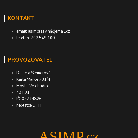
KONTAKT
email: asimp(zavináč)email.cz
telefon: 702 549 100
PROVOZOVATEL
Daniela Steinerová
Karla Marxe 731/4
Most - Velebudice
434 01
IČ: 04794826
neplátce DPH
ASIMP.cz