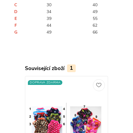
C
30
40
D
34
49
E
39
55
F
44
62
G
49
66
Související zboží
1
DOPRAVA ZDARMA