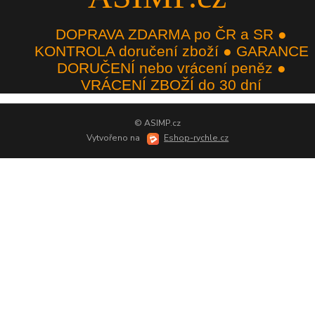
DOPRAVA ZDARMA po ČR a SR ●
KONTROLA doručení zboží ● GARANCE
DORUČENÍ nebo vrácení peněz ●
VRÁCENÍ ZBOŽÍ do 30 dní
© ASIMP.cz
Vytvořeno na
Eshop-rychle.cz