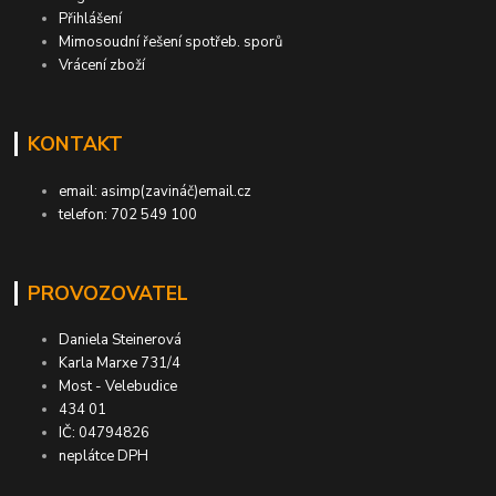
Přihlášení
Mimosoudní řešení spotřeb. sporů
Vrácení zboží
KONTAKT
email: asimp(zavináč)email.cz
telefon: 702 549 100
PROVOZOVATEL
Daniela Steinerová
Karla Marxe 731/4
Most - Velebudice
434 01
IČ: 04794826
neplátce DPH