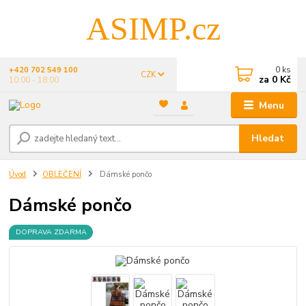
ASIMP.cz
0
ks
+420 702 549 100
CZK
za
0 Kč
10:00 - 18:00
Menu
Hledat
Úvod
OBLEČENÍ
Dámské pončo
Dámské pončo
DOPRAVA ZDARMA