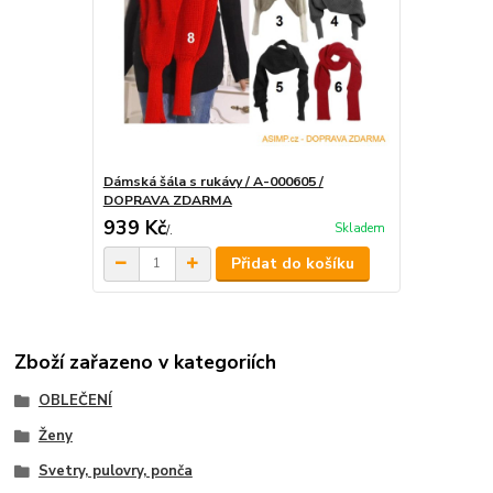
Dámská šála s rukávy / A-000605 /
DOPRAVA ZDARMA
939 Kč
Skladem
/
.
Přidat do košíku
Zboží zařazeno v kategoriích
OBLEČENÍ
Ženy
Svetry, pulovry, ponča