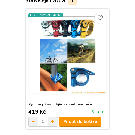
Související zboží
1
DOPRAVA ZDARMA
Rychloupínací objímka sedlové tyče
419 Kč
Skladem
/
.
Přidat do košíku