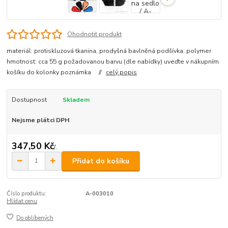
Ohodnotit produkt
materiál: protiskluzová tkanina, prodyšná bavlněná podšívka, polymer
hmotnost: cca 55 g požadovanou barvu (dle nabídky) uveďte v nákupním
košíku do kolonky poznámka //
celý popis
Dostupnost
Skladem
Nejsme plátci DPH
347,50 Kč
/
.
Přidat do košíku
Číslo produktu:
A-003010
Hlídat cenu
Do oblíbených