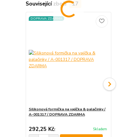
Související zboží
17
DOPRAVA ZDARMA
DOPRAVA Z
Silikonová formička na vajíčka & palačinky /
Otvírák na v
A-001317 / DOPRAVA ZDARMA
292,25 Kč
341 Kč
Skladem
/
.
/
.