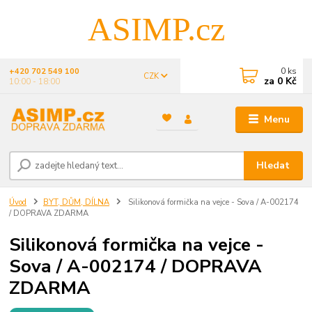
ASIMP.cz
0
ks
+420 702 549 100
CZK
za
0 Kč
10:00 - 18:00
Menu
Hledat
Úvod
BYT, DŮM, DÍLNA
Silikonová formička na vejce - Sova / A-002174
/ DOPRAVA ZDARMA
Silikonová formička na vejce -
Sova / A-002174 / DOPRAVA
ZDARMA