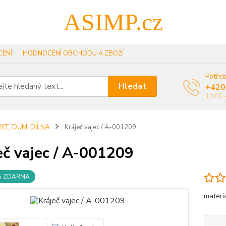
ASIMP.cz
ENÍ
HODNOCENÍ OBCHODU A ZBOŽÍ
Potřeb
Hledat
+420
10:00 
YT, DŮM, DÍLNA
Kráječ vajec / A-001209
eč vajec / A-001209
A ZDARMA
materi