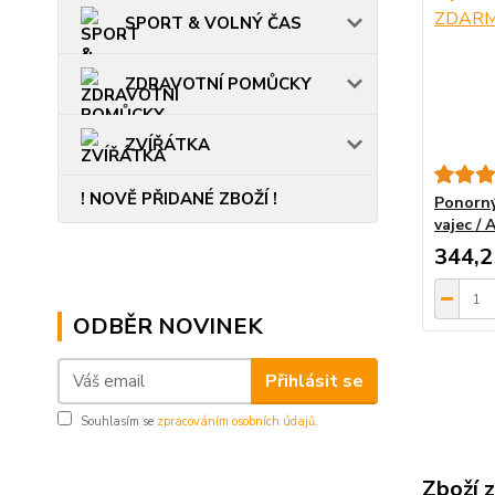
SPORT & VOLNÝ ČAS
ZDRAVOTNÍ POMŮCKY
ZVÍŘÁTKA
! NOVĚ PŘIDANÉ ZBOŽÍ !
Ponorný
vajec /
344,2
ODBĚR NOVINEK
Přihlásit se
Souhlasím se
zpracováním osobních údajů
.
Zboží 