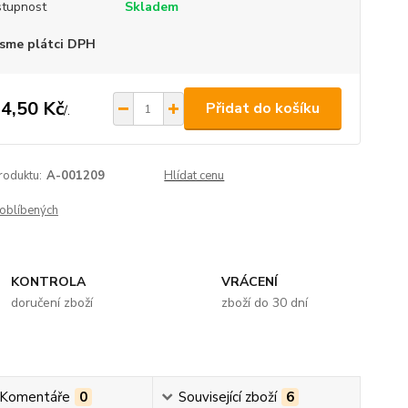
tupnost
Skladem
sme plátci DPH
4,50 Kč
Přidat do košíku
/
.
roduktu:
A-001209
Hlídat cenu
oblíbených
KONTROLA
VRÁCENÍ
doručení zboží
zboží do 30 dní
 Komentáře
0
Související zboží
6