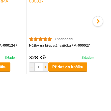
3 hodnocení
Kr
A-000124 /
Nůžky na křepelčí vajíčka / A-000027
328 Kč
26
Skladem
Skladem
/
.
šíku
Přidat do košíku