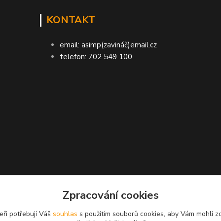
KONTAKT
email: asimp(zavináč)email.cz
telefon: 702 549 100
ASIMP.cz
Zpracování cookies
LA doručení zboží ● GARANCE DORUČENÍ ne
eři potřebují Váš
souhlas
s použitím souborů cookies, aby Vám mohli z