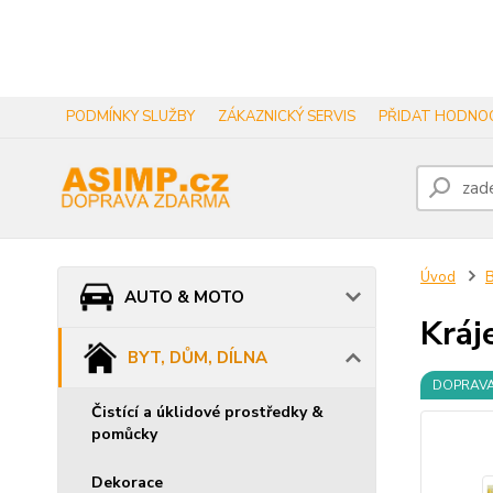
PODMÍNKY SLUŽBY
ZÁKAZNICKÝ SERVIS
PŘIDAT HODNOC
Úvod
B
AUTO & MOTO
Kráj
BYT, DŮM, DÍLNA
DOPRAV
Čistící a úklidové prostředky &
pomůcky
Dekorace