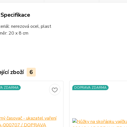
 Specifikace
eriál: nerezová ocel, plast
měr: 20 x 8 cm
jící zboží
6
VA ZDARMA
DOPRAVA ZDARMA