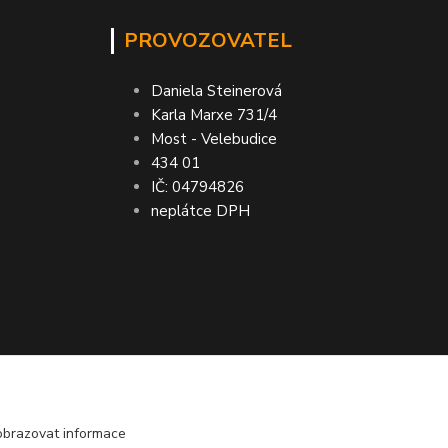
PROVOZOVATEL
Daniela Steinerová
Karla Marxe 731/4
Most - Velebudice
434 01
IČ: 04794826
neplátce DPH
bo vrácení peněz ● VRÁCENÍ ZBOŽÍ do 30
obrazovat informace