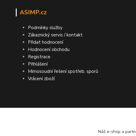
ASIMP.cz
Podmínky služby
Zákaznický servis / kontakt
Přidat hodnocení
Hodnocení obchodu
Registrace
Přihlášení
Mimosoudní řešení spotřeb. sporů
Vrácení zboží
DOPRAVA ZDARMA po ČR a SR ● KONTRO
Náš e-shop a partn