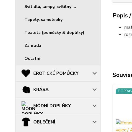
Svítidla, lampy, svítilny ...
Popis /
Tapety, samolepky
mat
Toaleta (pomůcky & doplňky)
roz
Zahrada
Ostatní
EROTICKÉ POMŮCKY
Souvise
KRÁSA
DOPRA
MÓDNÍ DOPLŇKY
OBLEČENÍ