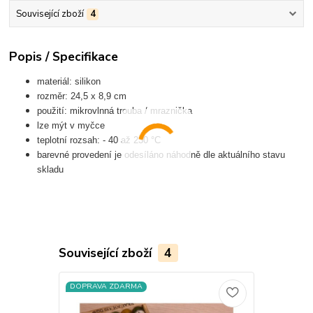
Související zboží
4
Popis / Specifikace
materiál: silikon
rozměr: 24,5 x 8,9 cm
použití: mikrovlnná trouba / mraznička
lze mýt v myčce
teplotní rozsah: - 40 až 230 °C
barevné provedení je odesíláno náhodně dle aktuálního stavu
skladu
Související zboží
4
DOPRAVA ZDARMA
DOPRAVA Z