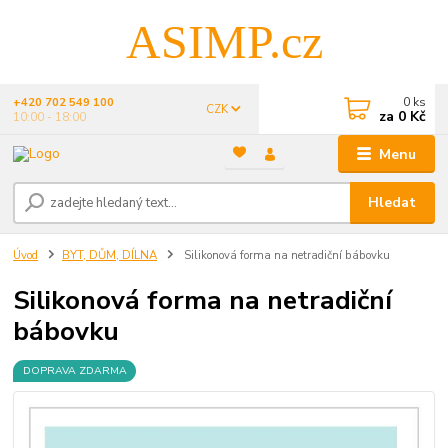
ASIMP.cz
0
ks
+420 702 549 100
CZK
za
0 Kč
10:00 - 18:00
Menu
Hledat
Úvod
BYT, DŮM, DÍLNA
Silikonová forma na netradiční bábovku
Silikonová forma na netradiční
bábovku
DOPRAVA ZDARMA