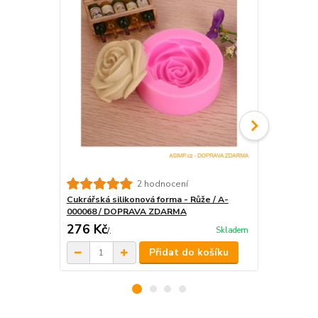
2 hodnocení
Cukrářská silikonová forma - Růže / A-
Silikonová f
000068 / DOPRAVA ZDARMA
000611
276 Kč
484 Kč
Skladem
/
.
/
.
Přidat do košíku