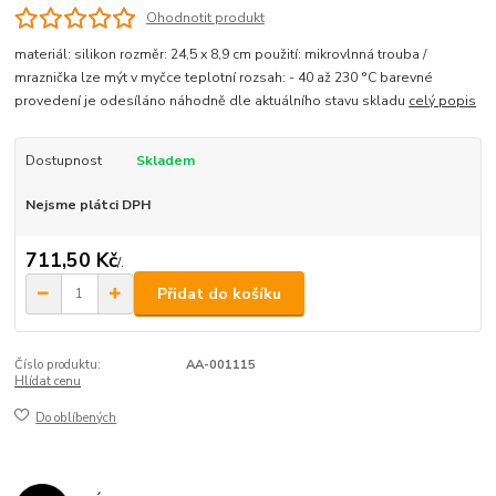
Ohodnotit produkt
materiál: silikon rozměr: 24,5 x 8,9 cm použití: mikrovlnná trouba /
mraznička lze mýt v myčce teplotní rozsah: - 40 až 230 °C barevné
provedení je odesíláno náhodně dle aktuálního stavu skladu
celý popis
Dostupnost
Skladem
Nejsme plátci DPH
711,50 Kč
/
.
Přidat do košíku
Číslo produktu:
AA-001115
Hlídat cenu
Do oblíbených