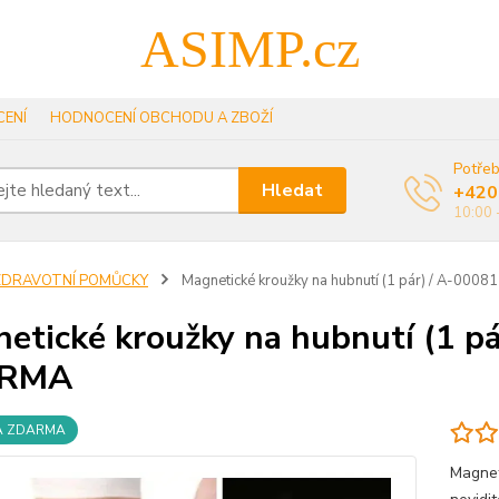
ASIMP.cz
ENÍ
HODNOCENÍ OBCHODU A ZBOŽÍ
Potřeb
Hledat
+420
10:00 
ZDRAVOTNÍ POMŮCKY
Magnetické kroužky na hubnutí (1 pár) / A-0
etické kroužky na hubnutí (1 
RMA
A ZDARMA
Magnet