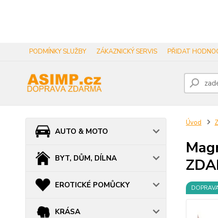
PODMÍNKY SLUŽBY
ZÁKAZNICKÝ SERVIS
PŘIDAT HODNOC
Úvod
AUTO & MOTO
Magn
BYT, DŮM, DÍLNA
ZDA
EROTICKÉ POMŮCKY
DOPRAV
KRÁSA