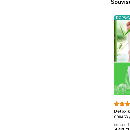
Souvise
DOPRA
Detoxik
000463
cena od