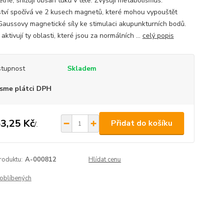
elné, snižují obsah tuku v těle. Zvyšují metabolismus.
tví spočívá ve 2 kusech magnetů, které mohou vypouštět
Gaussovy magnetické síly ke stimulaci akupunkturních bodů.
aktivují ty oblasti, které jsou za normálních ...
celý popis
tupnost
Skladem
sme plátci DPH
3,25 Kč
Přidat do košíku
/
.
roduktu:
A-000812
Hlídat cenu
oblíbených