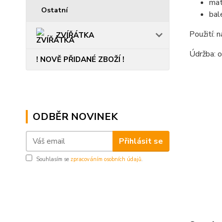
mate
Ostatní
bale
Použití: 
ZVÍŘÁTKA
Údržba: 
! NOVĚ PŘIDANÉ ZBOŽÍ !
......................
ODBĚR NOVINEK
Přihlásit se
Souhlasím se
zpracováním osobních údajů
.