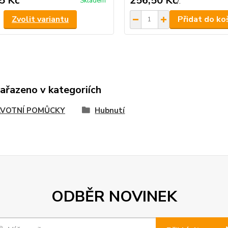
5 Kč
256,50 Kč
Skladem
/
.
Zvolit variantu
Přidat do ko
zařazeno v kategoriích
VOTNÍ POMŮCKY
Hubnutí
ODBĚR NOVINEK