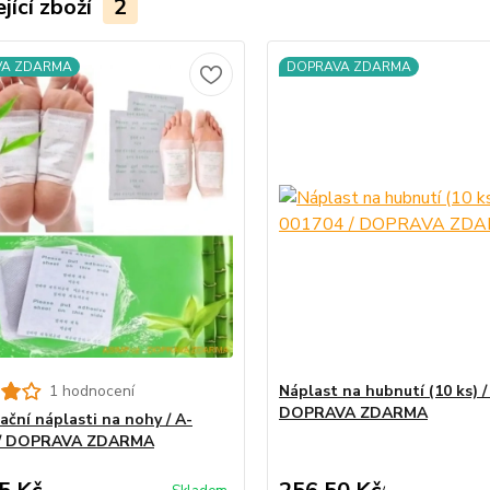
jící zboží
2
VA ZDARMA
DOPRAVA ZDARMA
1 hodnocení
Náplast na hubnutí (10 ks) /
DOPRAVA ZDARMA
ační náplasti na nohy / A-
 / DOPRAVA ZDARMA