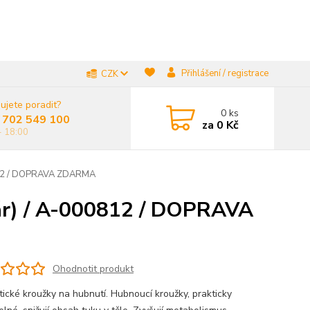
Přihlášení / registrace
CZK
ujete poradit?
0
ks
 702 549 100
za
0 Kč
- 18:00
00812 / DOPRAVA ZDARMA
pár) / A-000812 / DOPRAVA
Ohodnotit produkt
ické kroužky na hubnutí. Hubnoucí kroužky, prakticky