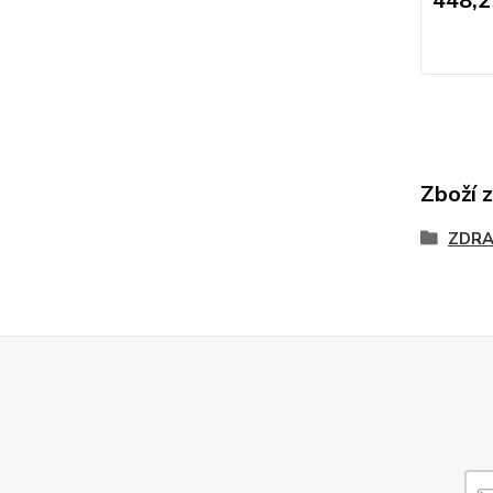
448,2
Zboží 
ZDRA