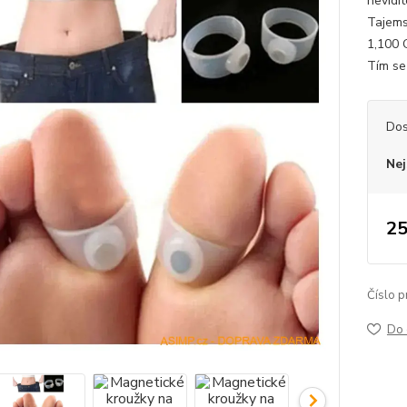
nevidit
Tajems
1,100 
Tím se 
Dos
Nej
25
Číslo p
Do 