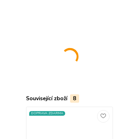
............................................................................................................................................
............................................................................................................................................
......................................................
Související zboží
8
DOPRAVA ZDARMA
DOPRAVA Z