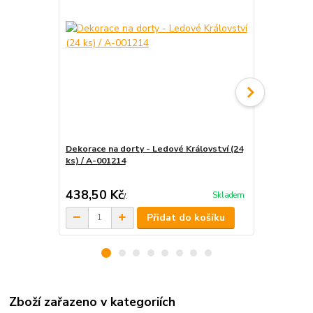
Dekorace na dorty - Ledové Království (24
Silikonová f
ks) / A-001214
000720 / D
438,50 Kč
344,25 K
Skladem
/
.
Přidat do košíku
Zboží zařazeno v kategoriích