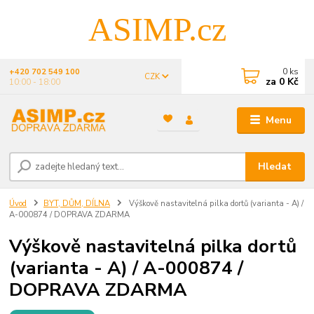
ASIMP.cz
0
ks
+420 702 549 100
CZK
za
0 Kč
10:00 - 18:00
Menu
Hledat
Úvod
BYT, DŮM, DÍLNA
Výškově nastavitelná pilka dortů (varianta - A) /
A-000874 / DOPRAVA ZDARMA
Výškově nastavitelná pilka dortů
(varianta - A) / A-000874 /
DOPRAVA ZDARMA