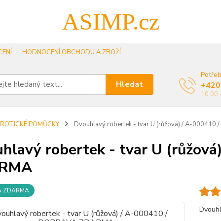
ASIMP.cz
ENÍ
HODNOCENÍ OBCHODU A ZBOŽÍ
Potřeb
Hledat
+420
10:00 
EROTICKÉ POMŮCKY
Dvouhlavý robertek - tvar U (růžová) / A-0004
hlavý robertek - tvar U (růžov
RMA
A ZDARMA
Dvouhla