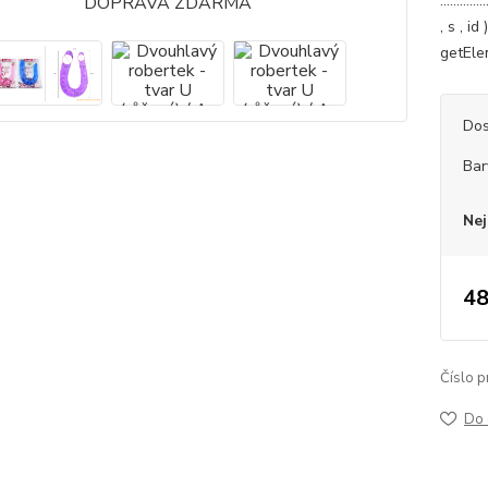
.............
, s , i
getElem
Dos
Bar
Nej
48
Číslo p
Do 