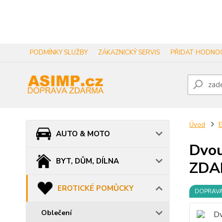
PODMÍNKY SLUŽBY
ZÁKAZNICKÝ SERVIS
PŘIDAT HODNOC
Úvod
AUTO & MOTO
Dvou
BYT, DŮM, DÍLNA
ZDA
EROTICKÉ POMŮCKY
DOPRAV
Oblečení