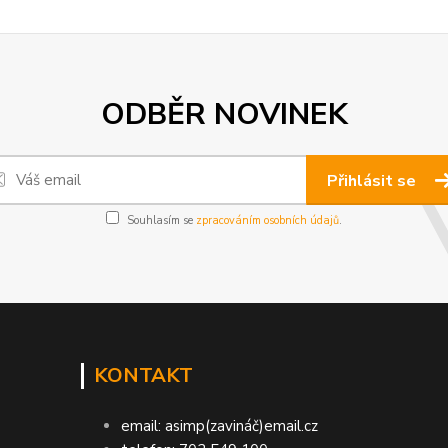
ODBĚR NOVINEK
Přihlásit se
Souhlasím se
zpracováním osobních údajů
.
KONTAKT
email: asimp(zavináč)email.cz