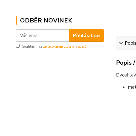
ODBĚR NOVINEK
Přihlásit se
Popis
Souhlasím se
zpracováním osobních údajů
.
Popis /
Dvouhlavý
mate
......................