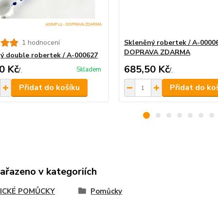
1 hodnocení
Skleněný robertek / A-00006
DOPRAVA ZDARMA
ý double robertek / A-000627
0 Kč
685,50 Kč
Skladem
/
.
/
.
Přidat do košíku
Přidat do ko
zařazeno v kategoriích
ICKÉ POMŮCKY
Pomůcky