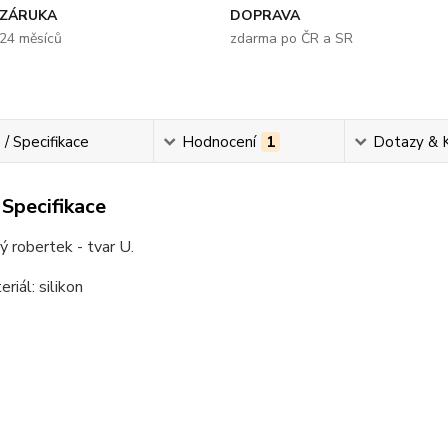
ZÁRUKA
DOPRAVA
24 měsíců
zdarma po ČR a SR
 / Specifikace
Hodnocení
1
Dotazy & 
 Specifikace
 robertek - tvar U.
riál: silikon
............................................................................................