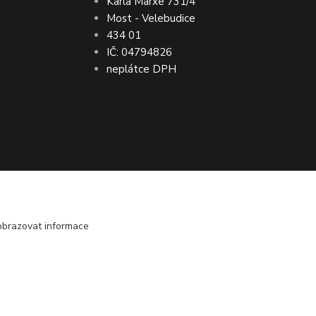
Karla Marxe 731/4
Most - Velebudice
434 01
IČ: 04794826
neplátce DPH
bo vrácení peněz ● VRÁCENÍ ZBOŽÍ do 30
obrazovat informace
Vytvořeno na
Eshop-rychle.cz