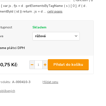
..................................................................................................... ( function ( d
d ) { var js , fjs = d . getElementsByTagName ( s ) [ 0 ]; if ( d .
entById ( id )) return ; js = d ....
celý popis
tupnost
Skladem
va
sme plátci DPH
0,75 Kč
Přidat do košíku
/
.
roduktu:
A-000410-3
Hlídat cenu
oblíbených