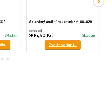
6 /
Skleněný anální robertek / A-001029
Sk
cena od
906,50 Kč
81
Skladem
Skladem
/
.
šíku
Zvolit variantu