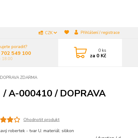
Přihlášení / registrace
CZK
ujete poradit?
0
ks
 702 549 100
za
0 Kč
- 18:00
10 / DOPRAVA ZDARMA
á) / A-000410 / DOPRAVA
Ohodnotit produkt
vý robertek - tvar U. materiál: silikon