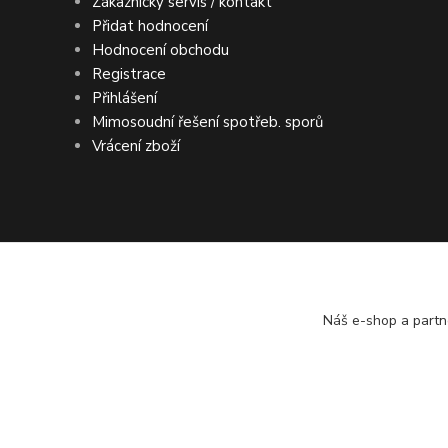
Zákaznický servis / kontakt
Přidat hodnocení
Hodnocení obchodu
Registrace
Přihlášení
Mimosoudní řešení spotřeb. sporů
Vrácení zboží
DOPRAVA ZDARMA po ČR a SR ● KONTRO
Náš e-shop a partn
© ASIMP.cz