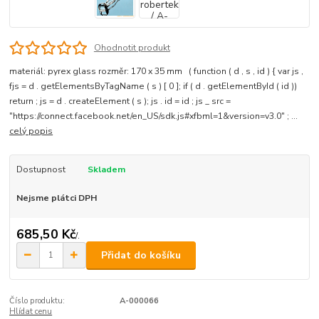
Ohodnotit produkt
materiál: pyrex glass rozměr: 170 x 35 mm ( function ( d , s , id ) { var js ,
fjs = d . getElementsByTagName ( s ) [ 0 ]; if ( d . getElementById ( id ))
return ; js = d . createElement ( s ); js . id = id ; js _ src =
"https://connect.facebook.net/en_US/sdk.js#xfbml=1&version=v3.0" ; ...
celý popis
Dostupnost
Skladem
Nejsme plátci DPH
685,50 Kč
/
.
Přidat do košíku
Číslo produktu:
A-000066
Hlídat cenu