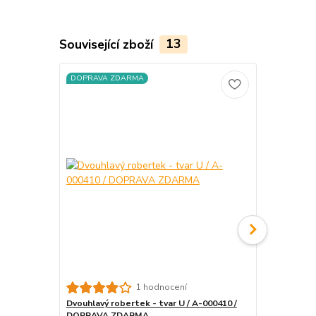
Související zboží
13
DOPRAVA ZDARMA
DOPRAVA Z
Skleněný rob
1 hodnocení
DOPRAVA 
Dvouhlavý robertek - tvar U / A-000410 /
DOPRAVA ZDARMA