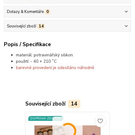
Dotazy & Komentáře
0
Související zboží
14
Popis / Specifikace
materiál: potravinářský silikon
použití: - 40 + 210 ˚C
barevné provedení je odesíláno náhodně
Související zboží
14
DOPRAVA ZDARMA
DOPRAVA Z