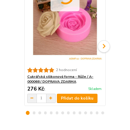
2 hodnocení
Cukrářská silikonová forma - Růže / A-
Silikonová f
000068 / DOPRAVA ZDARMA
000611
276 Kč
484 Kč
Skladem
/
.
/
.
Přidat do košíku