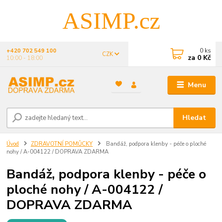
ASIMP.cz
0
ks
+420 702 549 100
CZK
za
0 Kč
10:00 - 18:00
Menu
Hledat
Úvod
ZDRAVOTNÍ POMŮCKY
Bandáž, podpora klenby - péče o ploché
nohy / A-004122 / DOPRAVA ZDARMA
Bandáž, podpora klenby - péče o
ploché nohy / A-004122 /
DOPRAVA ZDARMA