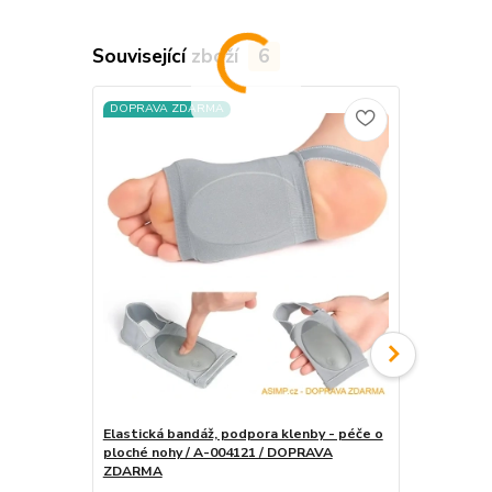
Související zboží
6
DOPRAVA ZDARMA
DOPRAVA Z
Elastická bandáž, podpora klenby - péče o
ploché nohy / A-004121 / DOPRAVA
Dětské orto
ZDARMA
podpora kle