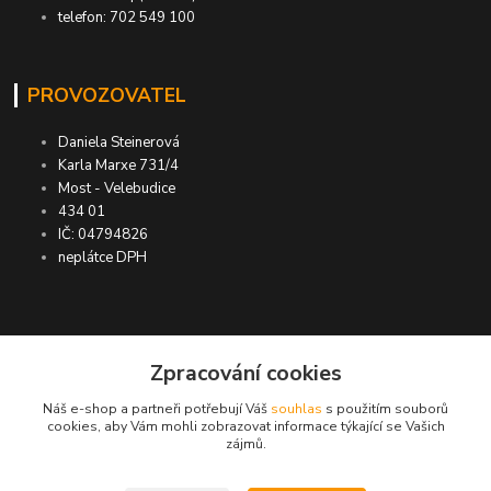
telefon: 702 549 100
PROVOZOVATEL
Daniela Steinerová
Karla Marxe 731/4
Most - Velebudice
434 01
IČ: 04794826
neplátce DPH
ASIMP.cz
Zpracování cookies
Náš e-shop a partneři potřebují Váš
souhlas
s použitím souborů
DOPRAVA ZDARMA po ČR a SR ●
cookies, aby Vám mohli zobrazovat informace týkající se Vašich
zájmů.
KONTROLA doručení zboží ● GARANCE
DORUČENÍ nebo vrácení peněz ●