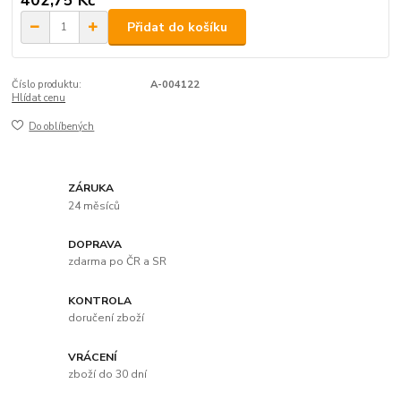
402,75 Kč
Přidat do košíku
Číslo produktu:
A-004122
Hlídat cenu
Do oblíbených
ZÁRUKA
24 měsíců
DOPRAVA
zdarma po ČR a SR
KONTROLA
doručení zboží
VRÁCENÍ
zboží do 30 dní