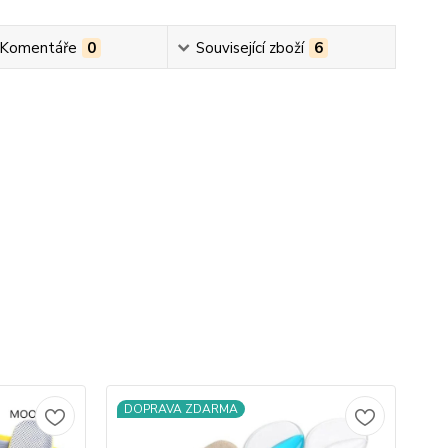
 Komentáře
0
Související zboží
6
DOPRAVA ZDARMA
D