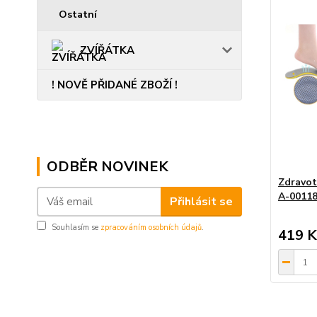
Ostatní
ZVÍŘÁTKA
! NOVĚ PŘIDANÉ ZBOŽÍ !
ODBĚR NOVINEK
Zdravotn
A-0011
Přihlásit se
Souhlasím se
zpracováním osobních údajů
.
419 K