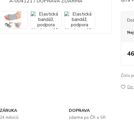
lycra 
Dos
Nej
46
Číslo p
Do 
ZÁRUKA
DOPRAVA
24 měsíců
zdarma po ČR a SR