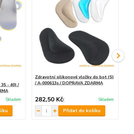
Zdravotní silikonové vložky do bot (S)
Zdr
/ A-000613s / DOPRAVA ZDARMA
/ 
35 - 40) /
ARMA
282,50 Kč
28
Skladem
Skladem
/
.
šíku
Přidat do košíku