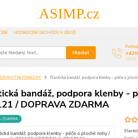
ASIMP.cz
ENÍ
HODNOCENÍ OBCHODU A ZBOŽÍ
Potřeb
Hledat
+420
10:00 
ZDRAVOTNÍ POMŮCKY
Elastická bandáž, podpora klenby - péče o pl
tická bandáž, podpora klenby - p
121 / DOPRAVA ZDARMA
A ZDARMA
Elasti