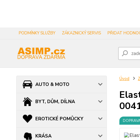
PODMÍNKY SLUŽBY
ZÁKAZNICKÝ SERVIS
PŘIDAT HODNOC
Úvod
AUTO & MOTO
Elas
BYT, DŮM, DÍLNA
004
EROTICKÉ POMŮCKY
DOPRAV
KRÁSA