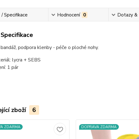
 / Specifikace
Hodnocení
0
Dotazy &
 Specifikace
 bandáž, podpora klenby - péče o ploché nohy.
eriál: lycra + SEBS
ení: 1 pár
jící zboží
6
VA ZDARMA
DOPRAVA ZDARMA