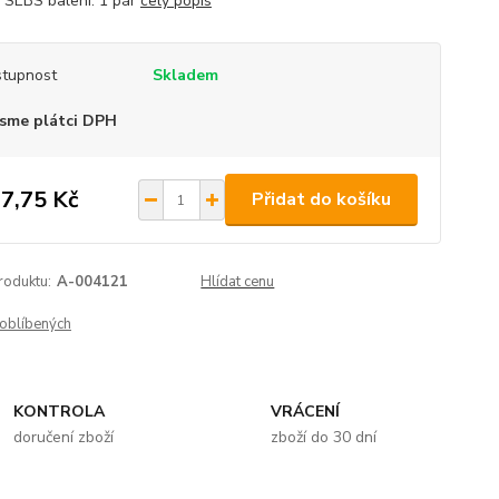
+ SEBS balení: 1 pár
celý popis
tupnost
Skladem
sme plátci DPH
7,75 Kč
Přidat do košíku
roduktu:
A-004121
Hlídat cenu
oblíbených
KONTROLA
VRÁCENÍ
doručení zboží
zboží do 30 dní