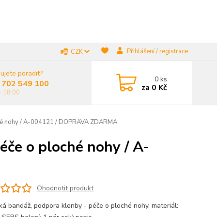
Přihlášení / registrace
CZK
ujete poradit?
0
ks
 702 549 100
za
0 Kč
- 18:00
oché nohy / A-004121 / DOPRAVA ZDARMA
éče o ploché nohy / A-
Ohodnotit produkt
cká bandáž, podpora klenby - péče o ploché nohy. materiál: