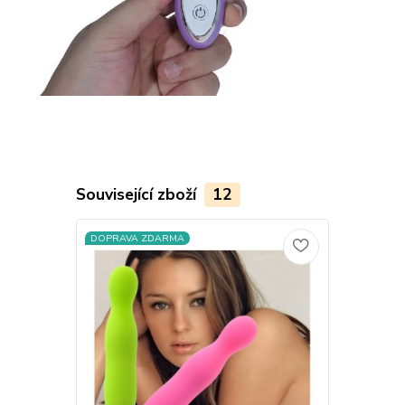
Související zboží
12
DOPRAVA ZDARMA
DOPRAVA Z