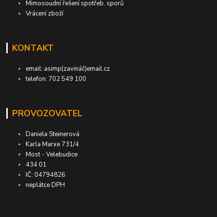
Mimosoudní řešení spotřeb. sporů
Vrácení zboží
KONTAKT
email: asimp(zavináč)email.cz
telefon: 702 549 100
PROVOZOVATEL
Daniela Steinerová
Karla Marxe 731/4
Most - Velebudice
434 01
IČ: 04794826
neplátce DPH