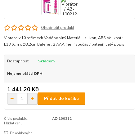
Ohodnotit produkt
Vibrace v 10 režimech Voděodolný Materiál : silikon, ABS Velikost :
L18,6cm x Ø3,2cm Baterie : 2 AAA (není součástí balení)
celý popis
Dostupnost
Skladem
Nejsme plátci DPH
1 441,20 Kč
/
.
Přidat do košíku
Číslo produktu:
AZ-100212
Hlídat cenu
Do oblíbených