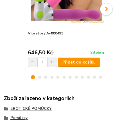
Vibrátor / A-000493
Vibrátor / 
646,50 Kč
484 Kč
Skladem
/
.
/
.
Přidat do košíku
Zboží zařazeno v kategoriích
EROTICKÉ POMŮCKY
Pomůcky