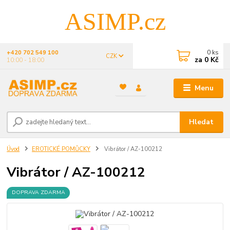
ASIMP.cz
0
ks
+420 702 549 100
CZK
za
0 Kč
10:00 - 18:00
Menu
Hledat
Úvod
EROTICKÉ POMŮCKY
Vibrátor / AZ-100212
Vibrátor / AZ-100212
DOPRAVA ZDARMA