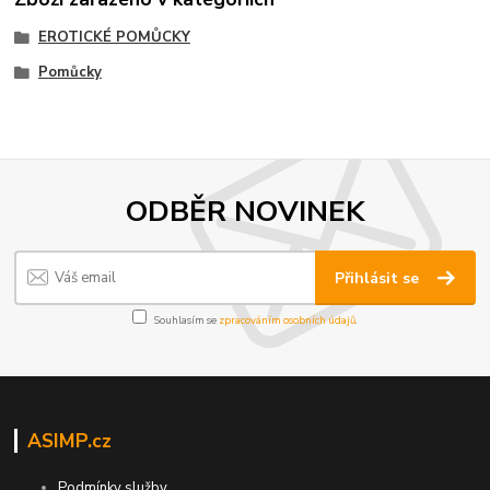
EROTICKÉ POMŮCKY
Pomůcky
ODBĚR NOVINEK
Přihlásit se
Souhlasím se
zpracováním osobních údajů
.
ASIMP.cz
Podmínky služby