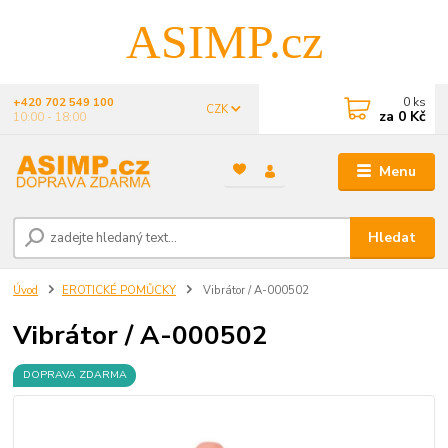
ASIMP.cz
0
ks
+420 702 549 100
CZK
za
0 Kč
10:00 - 18:00
Menu
Hledat
Úvod
EROTICKÉ POMŮCKY
Vibrátor / A-000502
Vibrátor / A-000502
DOPRAVA ZDARMA