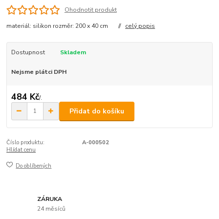
Ohodnotit produkt
materiál: silikon rozměr: 200 x 40 cm //
celý popis
Dostupnost
Skladem
Nejsme plátci DPH
484 Kč
/
.
Přidat do košíku
Číslo produktu:
A-000502
Hlídat cenu
Do oblíbených
ZÁRUKA
24 měsíců