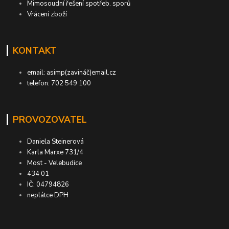
Mimosoudní řešení spotřeb. sporů
Vrácení zboží
KONTAKT
email: asimp(zavináč)email.cz
telefon: 702 549 100
PROVOZOVATEL
Daniela Steinerová
Karla Marxe 731/4
Most - Velebudice
434 01
IČ: 04794826
neplátce DPH