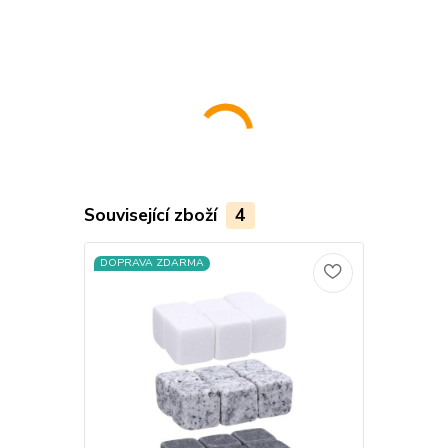
Související zboží
4
DOPRAVA ZDARMA
DOPRAVA Z