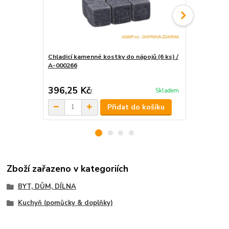
Chladicí kamenné kostky do nápojů (6 ks) /
A-000266
Silikonová ba
001145 / D
396,25 Kč
331,25 K
Skladem
/
.
Přidat do košíku
Zboží zařazeno v kategoriích
BYT, DŮM, DÍLNA
Kuchyň (pomůcky & doplňky)