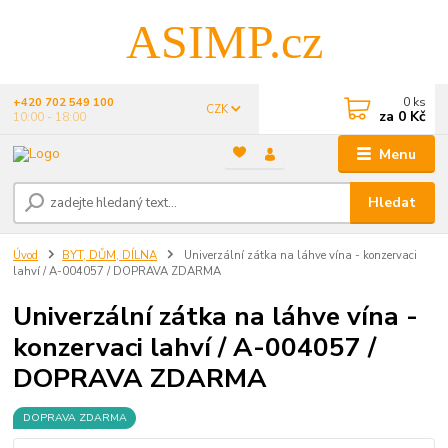
ASIMP.cz
0
ks
+420 702 549 100
CZK
za
0 Kč
10:00 - 18:00
Menu
Hledat
Úvod
BYT, DŮM, DÍLNA
Univerzální zátka na láhve vína - konzervaci
lahví / A-004057 / DOPRAVA ZDARMA
Univerzální zátka na láhve vína -
konzervaci lahví / A-004057 /
DOPRAVA ZDARMA
DOPRAVA ZDARMA