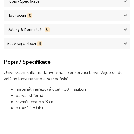
Popis / Specifikace
Hodnocení
0
Dotazy & Komentáře
0
Související zboží
4
Popis / Specifikace
Univerzální zátka na láhve vína - konzervaci lahví. Vejde se do
většiny lahví na víno a šampaňské.
materiál: nerezová ocel 430 + silikon
barva: stříbrná
rozměr: cca 5 x 3 cm
balení: 1 zátka
..................................................................................................................