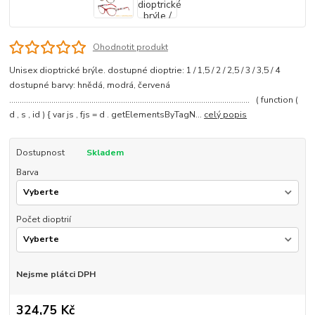
Ohodnotit produkt
Unisex dioptrické brýle. dostupné dioptrie: 1 / 1,5 / 2 / 2,5 / 3 / 3,5 / 4
dostupné barvy: hnědá, modrá, červená
.................................................................................................................. ( function (
d , s , id ) { var js , fjs = d . getElementsByTagN...
celý popis
Dostupnost
Skladem
Barva
Počet dioptrií
Nejsme plátci DPH
324,75 Kč