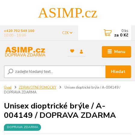
ASIMP.cz
0
ks
+420 702 549 100
CZK
za
0 Kč
10:00 - 18:00
Menu
Hledat
Úvod
ZDRAVOTNÍ POMŮCKY
Unisex dioptrické brýle / A-004149 /
DOPRAVA ZDARMA
Unisex dioptrické brýle / A-
004149 / DOPRAVA ZDARMA
DOPRAVA ZDARMA