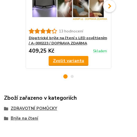
13 hodnocení
Dioptrické brýle na čtení s LED osvětlením
Dioptrické b
/ A-000223 / DOPRAVA ZDARMA
DOPRAVA 
409,25 Kč
318,25 K
Skladem
Zvolit variantu
Zboží zařazeno v kategoriích
ZDRAVOTNÍ POMŮCKY
Brýle na čtení