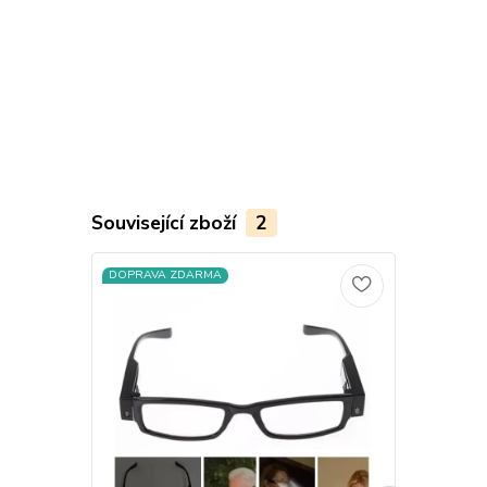
Související zboží
2
DOPRAVA ZDARMA
DOPRAVA Z