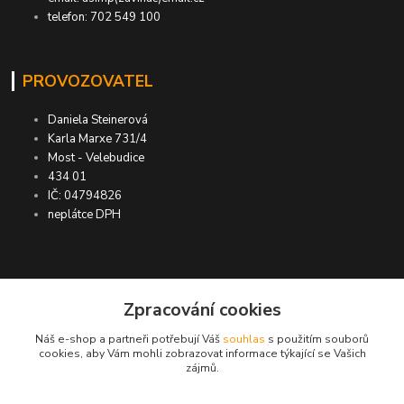
telefon: 702 549 100
PROVOZOVATEL
Daniela Steinerová
Karla Marxe 731/4
Most - Velebudice
434 01
IČ: 04794826
neplátce DPH
ASIMP.cz
Zpracování cookies
Náš e-shop a partneři potřebují Váš
souhlas
s použitím souborů
DOPRAVA ZDARMA po ČR a SR ●
cookies, aby Vám mohli zobrazovat informace týkající se Vašich
zájmů.
KONTROLA doručení zboží ● GARANCE
DORUČENÍ nebo vrácení peněz ●