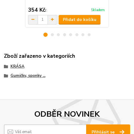
DOPRAVA 
354 Kč
438,50 K
Skladem
/
.
Přidat do košíku
Zboží zařazeno v kategoriích
KRÁSA
Gumičky, sponky ...
ODBĚR NOVINEK
Přihlásit se