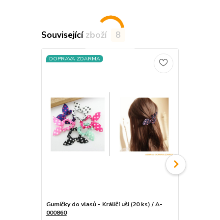
Související zboží
8
DOPRAVA ZDARMA
DOPRAVA Z
Gumičky do vlasů - Králičí uši (20 ks) / A-
000860
Gumičky do v