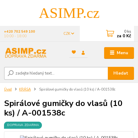
ASIMP.cz
0
ks
+420 702 549 100
CZK
za
0 Kč
10:00 - 18:00
Menu
Hledat
Úvod
KRÁSA
Spirálové gumičky do vlasů (10 ks) / A-001538c
Spirálové gumičky do vlasů (10
ks) / A-001538c
DOPRAVA ZDARMA