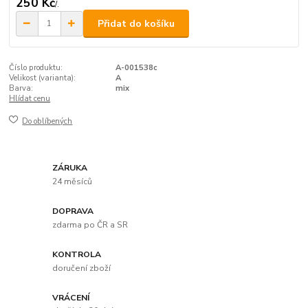
250 Kč
/
.
Přidat do košíku
Číslo produktu:
A-001538c
Velikost (varianta):
A
Barva:
mix
Hlídat cenu
Do oblíbených
ZÁRUKA
24 měsíců
DOPRAVA
zdarma po ČR a SR
KONTROLA
doručení zboží
VRÁCENÍ