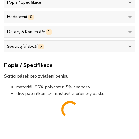
Popis / Specifikace
Hodnocení
0
Dotazy & Komentáře
1
Související zboží
7
Popis / Specifikace
Škrtící pásek pro zvětšení penisu.
materiál: 95% polyester, 5% spandex
díky patentkám lze nastavit 3 průměry pásku
............................................................................................................................................
............................................................................................................................................
......................................................