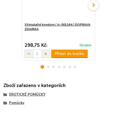
Stimulační kondom / A-001164 / DOPRAVA
ZDARMA
Stimulační k
DOPRAVA 
298,75 Kč
545,75 K
Skladem
/
.
Přidat do košíku
Zboží zařazeno v kategoriích
EROTICKÉ POMŮCKY
Pomůcky