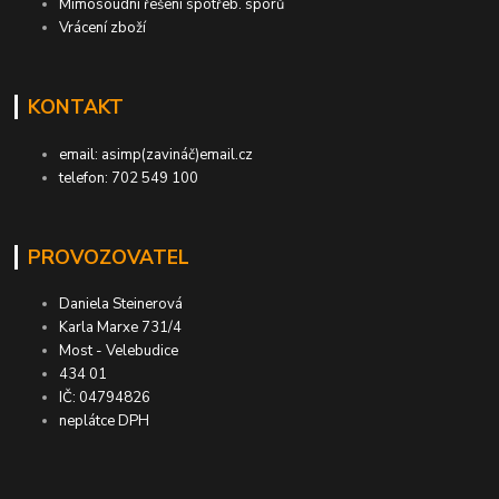
Mimosoudní řešení spotřeb. sporů
Vrácení zboží
KONTAKT
email: asimp(zavináč)email.cz
telefon: 702 549 100
PROVOZOVATEL
Daniela Steinerová
Karla Marxe 731/4
Most - Velebudice
434 01
IČ: 04794826
neplátce DPH