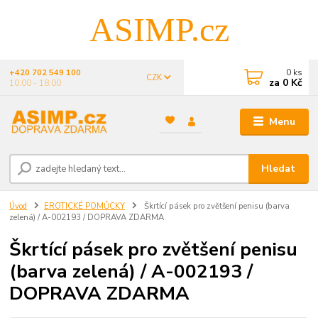
ASIMP.cz
0
ks
+420 702 549 100
CZK
za
0 Kč
10:00 - 18:00
Menu
Hledat
Úvod
EROTICKÉ POMŮCKY
Škrtící pásek pro zvětšení penisu (barva
zelená) / A-002193 / DOPRAVA ZDARMA
Škrtící pásek pro zvětšení penisu
(barva zelená) / A-002193 /
DOPRAVA ZDARMA