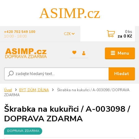
ASIMP.cz
0
ks
+420 702 549 100
CZK
za
0 Kč
10:00 - 18:00
Menu
Hledat
Úvod
BYT, DŮM, DÍLNA
Škrabka na kukuřici / A-003098 / DOPRAVA
ZDARMA
Škrabka na kukuřici / A-003098 /
DOPRAVA ZDARMA
DOPRAVA ZDARMA