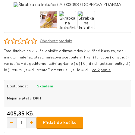
Ohodnotit produkt
Tato škrabka na kukuřici dokáže odříznout dva kukuřičné klasy za jednu
minutu. materiál: plast, nerezová ocel balení: 1 ks ( function ( d , s , id ) {
var js , fjs = d . getElementsByTagName ( s ) [ 0 ]; if ( d . getElementById (
id )) return ; js = d . createElement ( s ); js . id = id ...
celý popis
Dostupnost
Skladem
Nejsme plátci DPH
405,35 Kč
/
.
Přidat do košíku