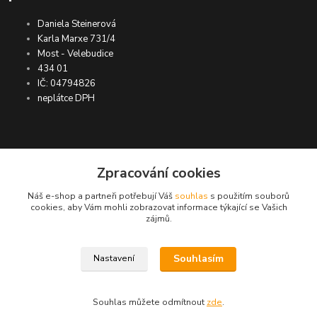
Daniela Steinerová
Karla Marxe 731/4
Most - Velebudice
434 01
IČ: 04794826
neplátce DPH
ASIMP.cz
Zpracování cookies
Náš e-shop a partneři potřebují Váš
souhlas
s použitím souborů
DOPRAVA ZDARMA po ČR a SR ●
cookies, aby Vám mohli zobrazovat informace týkající se Vašich
zájmů.
KONTROLA doručení zboží ● GARANCE
DORUČENÍ nebo vrácení peněz ●
VRÁCENÍ ZBOŽÍ do 30 dní
Souhlasím
Nastavení
© ASIMP.cz
Souhlas můžete odmítnout
zde
.
Vytvořeno na
Eshop-rychle.cz