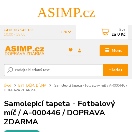
ASIMP.cz
0
ks
+420 702 549 100
CZK
za
0 Kč
10:00 - 18:00
Menu
Hledat
Úvod
BYT, DŮM, DÍLNA
Samolepicí tapeta - Fotbalový míč / A-000446 /
DOPRAVA ZDARMA
Samolepicí tapeta - Fotbalový
míč / A-000446 / DOPRAVA
ZDARMA