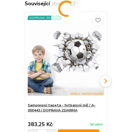
Související zboží
13
DOPRAVA ZDARMA
DOPRAVA Z
Samolepicí tapeta - fotbalový míč / A-
Samolepící 
000443 / DOPRAVA ZDARMA
383,25 Kč
490,50 K
Skladem
/
.