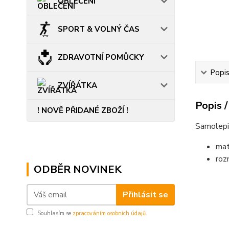
OBLEČENÍ
SPORT & VOLNÝ ČAS
ZDRAVOTNÍ POMŮCKY
Popis
ZVÍŘÁTKA
Popis /
! NOVĚ PŘIDANÉ ZBOŽÍ !
Samolepic
mat
roz
ODBĚR NOVINEK
......................
Přihlásit se
Souhlasím se
zpracováním osobních údajů
.