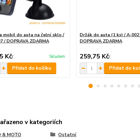
 mobil do auta na čelní sklo /
Držák do auta (1 ks) / A-002
97 / DOPRAVA ZDARMA
DOPRAVA ZDARMA
5 Kč
259,75 Kč
Skladem
/
.
/
.
Přidat do košíku
Přidat do ko
zařazeno v kategoriích
 & MOTO
Ostatní