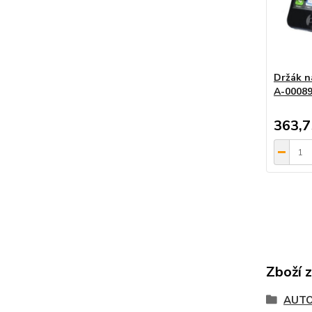
Držák na
A-0008
363,7
Zboží 
AUTO