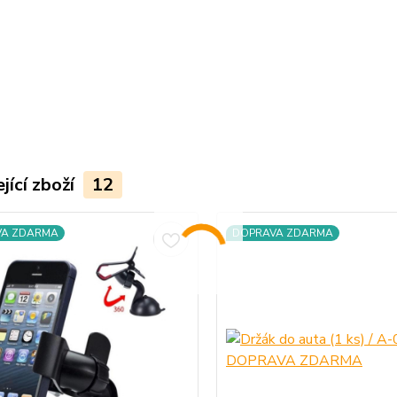
jící zboží
12
VA ZDARMA
DOPRAVA ZDARMA