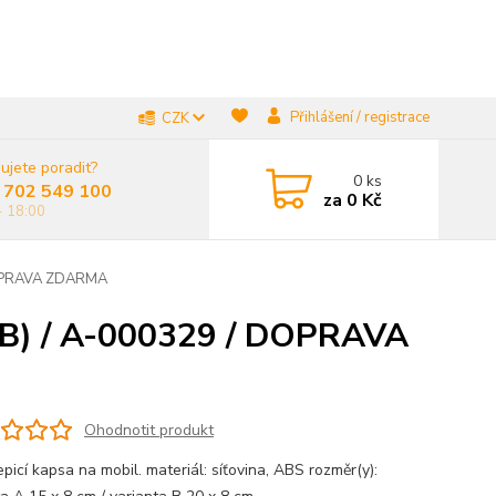
Přihlášení / registrace
CZK
ujete poradit?
0
ks
 702 549 100
za
0 Kč
- 18:00
 DOPRAVA ZDARMA
a B) / A-000329 / DOPRAVA
Ohodnotit produkt
picí kapsa na mobil. materiál: síťovina, ABS rozměr(y):