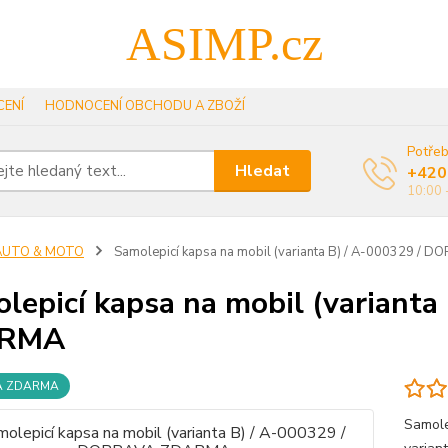
ASIMP.cz
ENÍ
HODNOCENÍ OBCHODU A ZBOŽÍ
Potřeb
Hledat
+420
10:00 
AUTO & MOTO
Samolepicí kapsa na mobil (varianta B) / A-000329 /
lepicí kapsa na mobil (variant
RMA
A ZDARMA
Samole