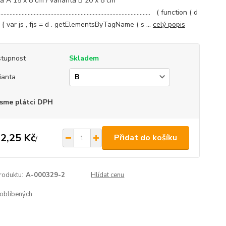
ta A 15 x 8 cm / varianta B 20 x 8 cm
..................................................................................................... ( function ( d
d ) { var js , fjs = d . getElementsByTagName ( s ...
celý popis
tupnost
Skladem
ianta
sme plátci DPH
2,25 Kč
Přidat do košíku
/
.
roduktu:
A-000329-2
Hlídat cenu
oblíbených