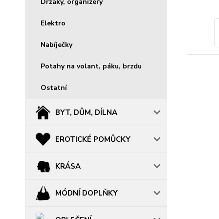
Držáky, organizéry
Elektro
Nabíječky
Potahy na volant, páku, brzdu
Ostatní
BYT, DŮM, DÍLNA
EROTICKÉ POMŮCKY
KRÁSA
MÓDNÍ DOPLŇKY