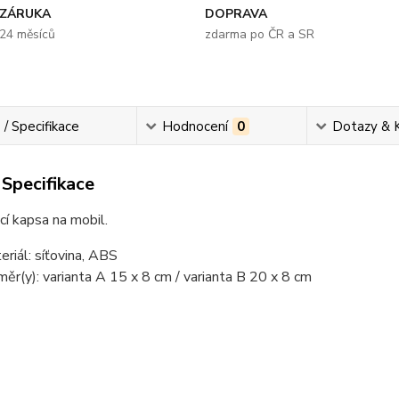
ZÁRUKA
DOPRAVA
24 měsíců
zdarma po ČR a SR
 / Specifikace
Hodnocení
0
Dotazy & 
 Specifikace
í kapsa na mobil.
eriál: síťovina, ABS
měr(y): varianta A 15 x 8 cm / varianta B 20 x 8 cm
............................................................................................