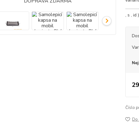
varian
.............
, s , i
Dos
Var
Nej
29
Číslo p
Do 