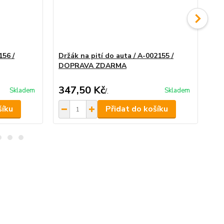
156 /
Držák na pití do auta / A-002155 /
Dr
DOPRAVA ZDARMA
ZD
347,50 Kč
41
Skladem
Skladem
/
.
šíku
Přidat do košíku