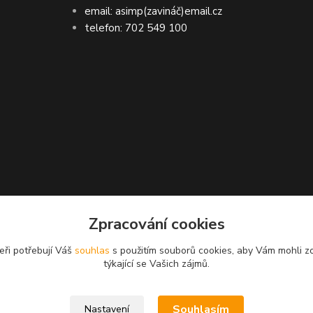
email: asimp(zavináč)email.cz
telefon: 702 549 100
ASIMP.cz
Zpracování cookies
LA doručení zboží ● GARANCE DORUČENÍ ne
eři potřebují Váš
souhlas
s použitím souborů cookies, aby Vám mohli z
týkající se Vašich zájmů.
dní
Souhlasím
Nastavení