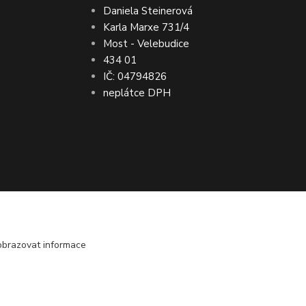
Daniela Steinerová
Karla Marxe 731/4
Most - Velebudice
434 01
IČ: 04794826
neplátce DPH
bo vrácení peněz ● VRÁCENÍ ZBOŽÍ do 30
obrazovat informace