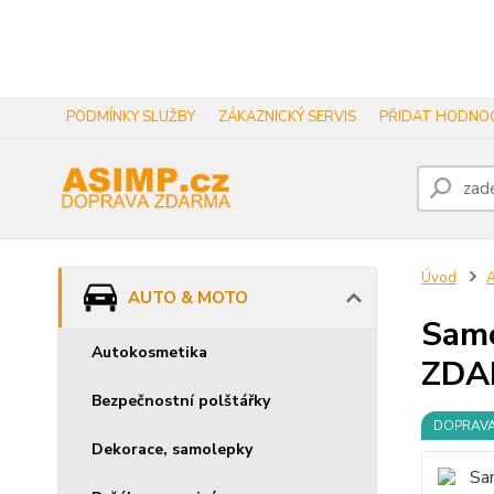
PODMÍNKY SLUŽBY
ZÁKAZNICKÝ SERVIS
PŘIDAT HODNOC
Úvod
AUTO & MOTO
Samo
Autokosmetika
ZDA
Bezpečnostní polštářky
DOPRAV
Dekorace, samolepky