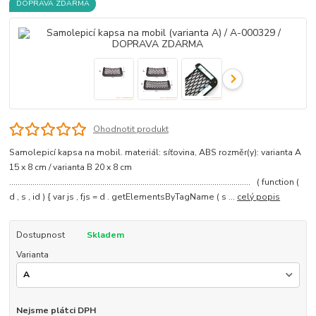
DOPRAVA ZDARMA
Ohodnotit produkt
Samolepicí kapsa na mobil. materiál: síťovina, ABS rozměr(y): varianta A
15 x 8 cm / varianta B 20 x 8 cm
.................................................................................................................. ( function (
d , s , id ) { var js , fjs = d . getElementsByTagName ( s ...
celý popis
Dostupnost
Skladem
Varianta
Nejsme plátci DPH