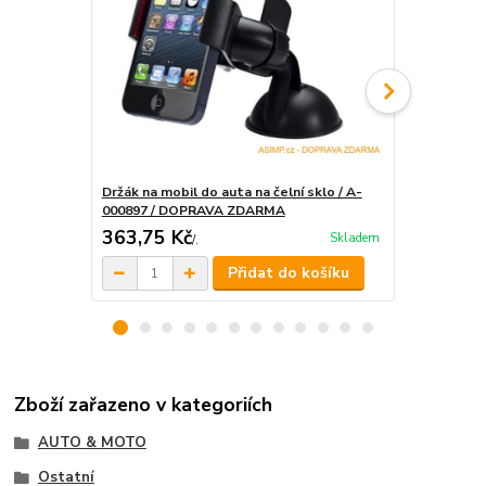
Držák na mobil do auta na čelní sklo / A-
Držák do au
000897 / DOPRAVA ZDARMA
ZDARMA
363,75 Kč
259,75 K
Skladem
/
.
Přidat do košíku
Zboží zařazeno v kategoriích
AUTO & MOTO
Ostatní