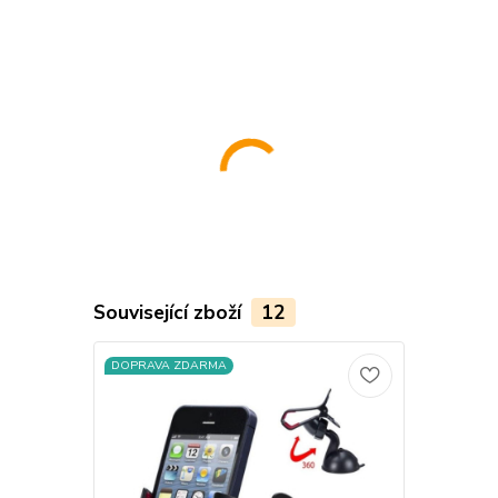
..................................................................................................................
Související zboží
12
DOPRAVA ZDARMA
DOPRAVA Z