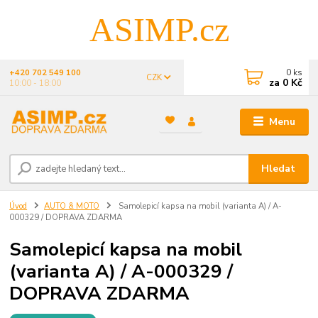
ASIMP.cz
0
ks
+420 702 549 100
CZK
za
0 Kč
10:00 - 18:00
Menu
Hledat
Úvod
AUTO & MOTO
Samolepicí kapsa na mobil (varianta A) / A-
000329 / DOPRAVA ZDARMA
Samolepicí kapsa na mobil
(varianta A) / A-000329 /
DOPRAVA ZDARMA