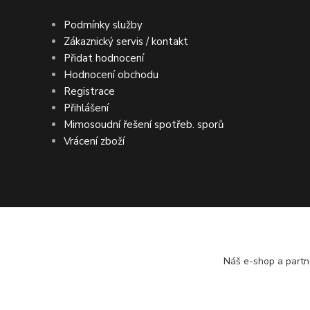
Podmínky služby
Zákaznický servis / kontakt
Přidat hodnocení
Hodnocení obchodu
Registrace
Přihlášení
Mimosoudní řešení spotřeb. sporů
Vrácení zboží
DOPRAVA ZDARMA po ČR a SR ● KONTRO
Náš e-shop a partn