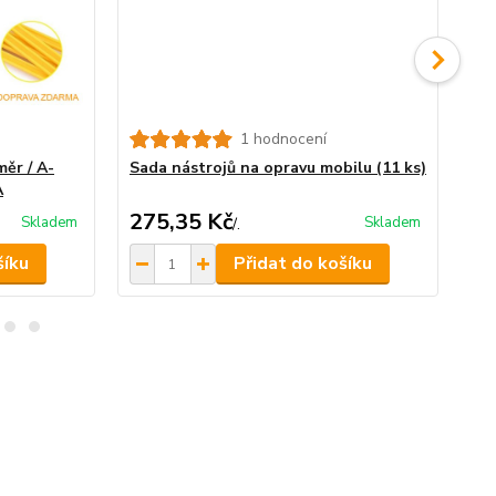
1 hodnocení
Vrt
měr / A-
Sada nástrojů na opravu mobilu (11 ks)
A
275,35 Kč
4
Skladem
Skladem
/
.
šíku
Přidat do košíku