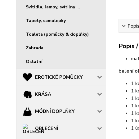
Svítidla, lampy, svítilny ...
Tapety, samolepky
Popis
Toaleta (pomůcky & doplňky)
Popis /
Zahrada
mat
Ostatní
balení o
EROTICKÉ POMŮCKY
1 k
1 k
KRÁSA
1 k
1 k
MÓDNÍ DOPLŇKY
1 k
1 k
1 ú
OBLEČENÍ