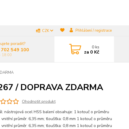
Přihlášení / registrace
CZK
ujete poradit?
0
ks
 702 549 100
za
0 Kč
- 18:00
 ZDARMA
000267 / DOPRAVA ZDARMA
Ohodnotit produkt
ál: nástrojová ocel HSS balení obsahuje: 1 kotouč o průměru
 vnitřní průměr: 6,35 mm; tloušťka: 0,8 mm 1 kotouč o průměru
 vnitřní průměr: 6,35 mm; tloušťka: 0,8 mm 1 kotouč o průměru