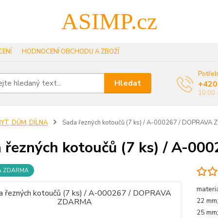
ASIMP.cz
ENÍ
HODNOCENÍ OBCHODU A ZBOŽÍ
Potřeb
Hledat
+420
10:00 
YT, DŮM, DÍLNA
Sada řezných kotoučů (7 ks) / A-000267 / DOPRAVA
 řezných kotoučů (7 ks) / A-
A ZDARMA
materi
22 mm;
25 mm;