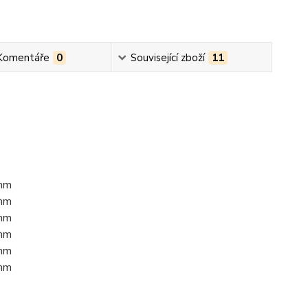
Komentáře
0
Související zboží
11
 mm
 mm
 mm
 mm
 mm
 mm