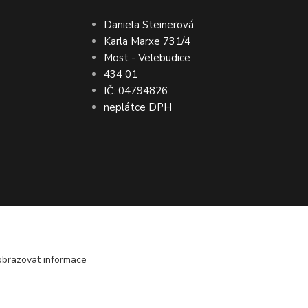
Daniela Steinerová
Karla Marxe 731/4
Most - Velebudice
434 01
IČ: 04794826
neplátce DPH
bo vrácení peněz ● VRÁCENÍ ZBOŽÍ do 30
obrazovat informace