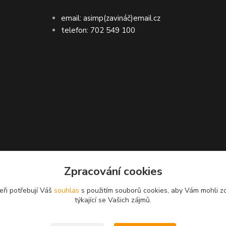
email: asimp(zavináč)email.cz
telefon: 702 549 100
ASIMP.cz
Zpracování cookies
LA doručení zboží ● GARANCE DORUČENÍ ne
eři potřebují Váš
souhlas
s použitím souborů cookies, aby Vám mohli z
týkající se Vašich zájmů.
dní