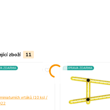
jící zboží
11
VA ZDARMA
DOPRAVA ZDARMA