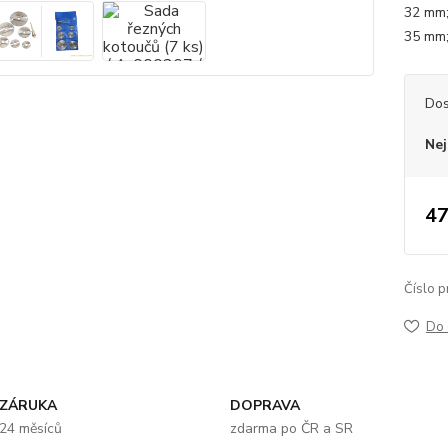
32 mm;
35 mm; 
Dos
Nej
47
Číslo p
Do 
ZÁRUKA
DOPRAVA
24 měsíců
zdarma po ČR a SR