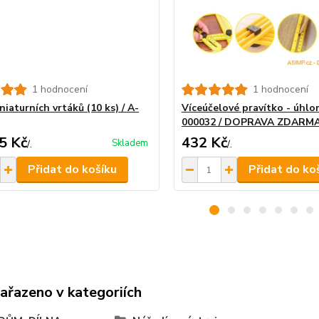
1 hodnocení
1 hodnocení
iaturních vrtáků (10 ks) / A-
Víceúčelové pravítko - úhlo
000032 / DOPRAVA ZDARM
5 Kč
432 Kč
Skladem
/
.
/
.
Přidat do košíku
Přidat do ko
zařazeno v kategoriích