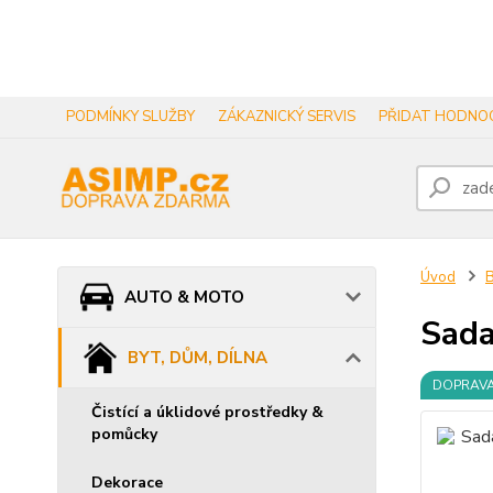
PODMÍNKY SLUŽBY
ZÁKAZNICKÝ SERVIS
PŘIDAT HODNOC
Úvod
B
AUTO & MOTO
Sada
BYT, DŮM, DÍLNA
DOPRAV
Čistící a úklidové prostředky &
pomůcky
Dekorace