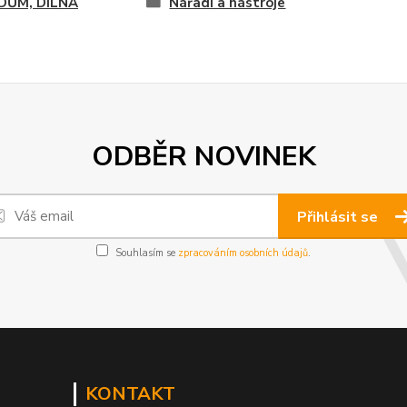
 DŮM, DÍLNA
Nářadí a nástroje
ODBĚR NOVINEK
Přihlásit se
Souhlasím se
zpracováním osobních údajů
.
KONTAKT