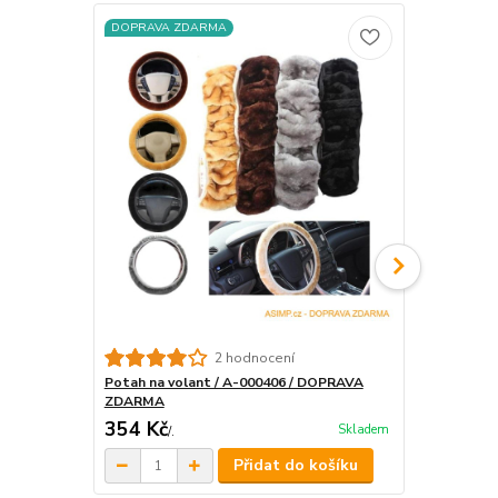
DOPRAVA ZDARMA
DOPRAVA Z
2 hodnocení
Potah na volant / A-000406 / DOPRAVA
Potah na vo
ZDARMA
ZDARMA
354 Kč
344,25 K
Skladem
/
.
Přidat do košíku