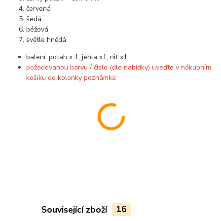
červená
šedá
béžová
světle hnědá
balení: potah x 1, jehla x1, nit x1
požadovanou barvu / číslo (dle nabídky) uveďte v nákupním
košíku do kolonky poznámka
Související zboží
16