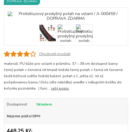
DOPRAVA ZDARMA
Ohodnotit produkt
materiál: PU kůže pro volant o průměru: 37 ~ 38 cm dostupné barvy:
černý potah + červená nit tmavě hnědá černý potah + černá nit červená
šedá béžová světle hnědá balení: potah x 1, jehla x1, nit x1
požadovanou barvu / číslo (dle nabídky) uveďte v nákupním košíku do
kolonky poznámka ( func...
celý popis
Dostupnost
Skladem
Nejsme plátci DPH
448,25 Kč
/
.