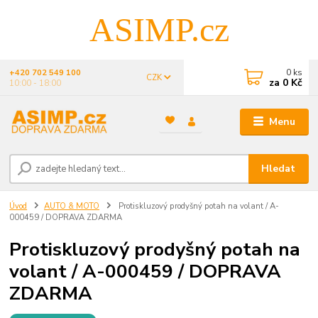
ASIMP.cz
0
ks
+420 702 549 100
CZK
za
0 Kč
10:00 - 18:00
Menu
Hledat
Úvod
AUTO & MOTO
Protiskluzový prodyšný potah na volant / A-
000459 / DOPRAVA ZDARMA
Protiskluzový prodyšný potah na
volant / A-000459 / DOPRAVA
ZDARMA