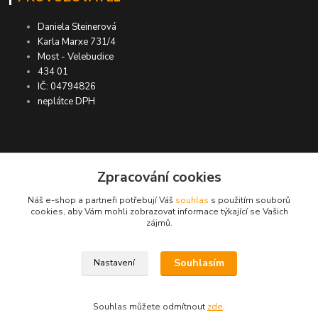
Daniela Steinerová
Karla Marxe 731/4
Most - Velebudice
434 01
IČ: 04794826
neplátce DPH
ASIMP.cz
Zpracování cookies
Náš e-shop a partneři potřebují Váš
souhlas
s použitím souborů
DOPRAVA ZDARMA po ČR a SR ●
cookies, aby Vám mohli zobrazovat informace týkající se Vašich
zájmů.
KONTROLA doručení zboží ● GARANCE
DORUČENÍ nebo vrácení peněz ●
VRÁCENÍ ZBOŽÍ do 30 dní
Souhlasím
Nastavení
© ASIMP.cz
Souhlas můžete odmítnout
zde
.
Vytvořeno na
Eshop-rychle.cz