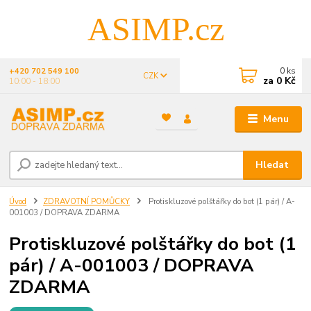
ASIMP.cz
0
ks
+420 702 549 100
CZK
za
0 Kč
10:00 - 18:00
Menu
Hledat
Úvod
ZDRAVOTNÍ POMŮCKY
Protiskluzové polštářky do bot (1 pár) / A-
001003 / DOPRAVA ZDARMA
Protiskluzové polštářky do bot (1
pár) / A-001003 / DOPRAVA
ZDARMA