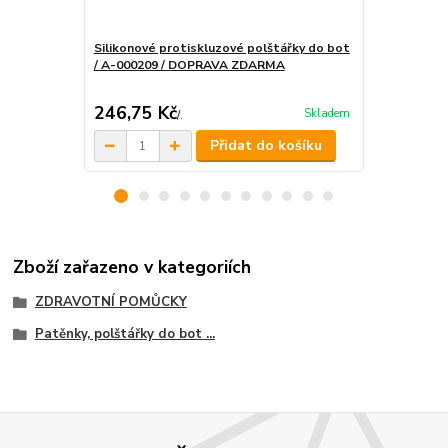
Silikonové protiskluzové polštářky do bot
Patěnky - si
/ A-000209 / DOPRAVA ZDARMA
pár) / A-0
246,75 Kč
298,75 K
Skladem
/
.
Přidat do košíku
Zboží zařazeno v kategoriích
ZDRAVOTNÍ POMŮCKY
Patěnky, polštářky do bot ...