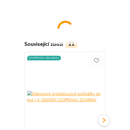
Související zboží
11
DOPRAVA ZDARMA
DOPRAVA Z