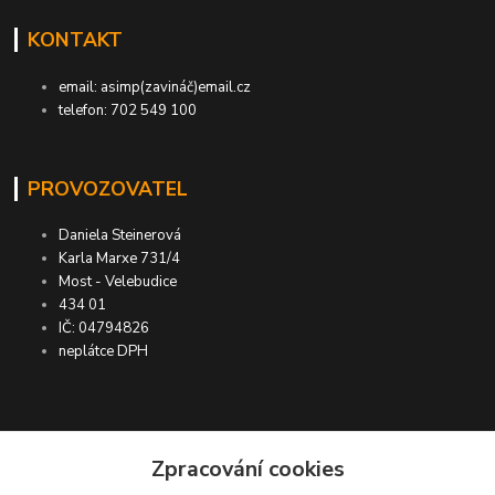
KONTAKT
email: asimp(zavináč)email.cz
telefon: 702 549 100
PROVOZOVATEL
Daniela Steinerová
Karla Marxe 731/4
Most - Velebudice
434 01
IČ: 04794826
neplátce DPH
ASIMP.cz
Zpracování cookies