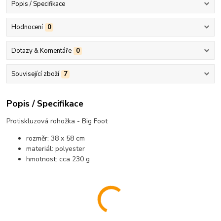
Popis / Specifikace
Hodnocení
0
Dotazy & Komentáře
0
Související zboží
7
Popis / Specifikace
Protiskluzová rohožka - Big Foot
rozměr: 38 x 58 cm
materiál: polyester
hmotnost: cca 230 g
............................................................................................................................................
............................................................................................................................................
......................................................