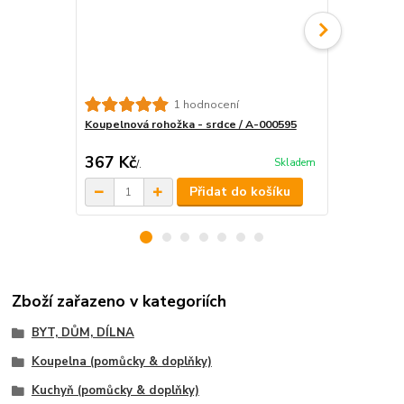
Koupelnová
1 hodnocení
Koupelnová rohožka - srdce / A-000595
367 Kč
451,50 K
Skladem
/
.
Přidat do košíku
Zboží zařazeno v kategoriích
BYT, DŮM, DÍLNA
Koupelna (pomůcky & doplňky)
Kuchyň (pomůcky & doplňky)