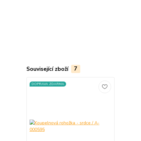
Související zboží
7
DOPRAVA ZDARMA
DOPRAVA Z