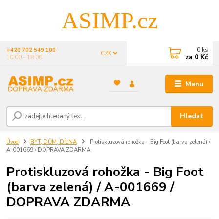
ASIMP.cz
0
ks
+420 702 549 100
CZK
za
0 Kč
10:00 - 18:00
Menu
Hledat
Úvod
BYT, DŮM, DÍLNA
Protiskluzová rohožka - Big Foot (barva zelená) /
A-001669 / DOPRAVA ZDARMA
Protiskluzová rohožka - Big Foot
(barva zelená) / A-001669 /
DOPRAVA ZDARMA