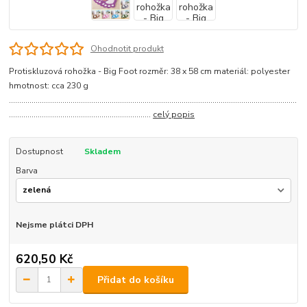
Ohodnotit produkt
Protiskluzová rohožka - Big Foot rozměr: 38 x 58 cm materiál: polyester
hmotnost: cca 230 g
............................................................................................................................................
.....................................................................
celý popis
Dostupnost
Skladem
Barva
Nejsme plátci DPH
620,50 Kč
Přidat do košíku