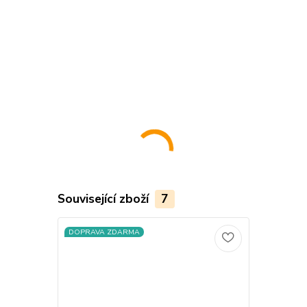
............................................................................................................................................
......................................................
Související zboží
7
DOPRAVA ZDARMA
DOPRAVA Z