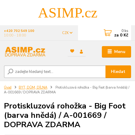
ASIMP.cz
0
ks
+420 702 549 100
CZK
za
0 Kč
10:00 - 18:00
Menu
Hledat
Úvod
BYT, DŮM, DÍLNA
Protiskluzová rohožka - Big Foot (barva hnědá) /
A-001669 / DOPRAVA ZDARMA
Protiskluzová rohožka - Big Foot
(barva hnědá) / A-001669 /
DOPRAVA ZDARMA