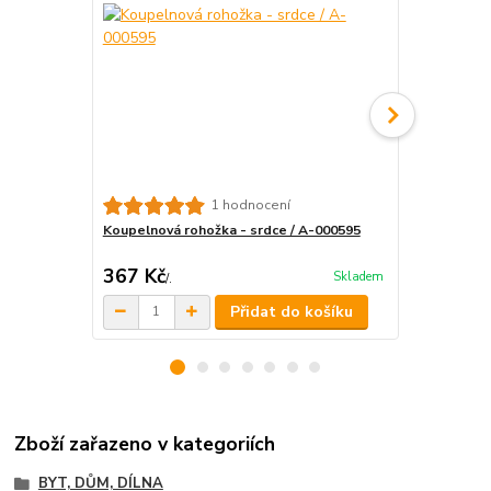
Koupelnová
1 hodnocení
Koupelnová rohožka - srdce / A-000595
367 Kč
451,50 K
Skladem
/
.
Přidat do košíku
Zboží zařazeno v kategoriích
BYT, DŮM, DÍLNA