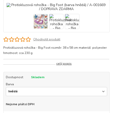
Ohodnotit produkt
Protiskluzová rohožka - Big Foot rozměr: 38 x 58 cm materiál: polyester
hmotnost: cca 230 g
............................................................................................................................................
.....................................................................
celý popis
Dostupnost
Skladem
Barva
Nejsme plátci DPH