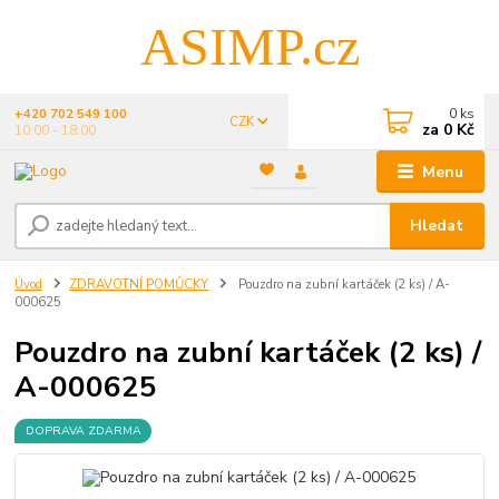
ASIMP.cz
0
ks
+420 702 549 100
CZK
za
0 Kč
10:00 - 18:00
Menu
Hledat
Úvod
ZDRAVOTNÍ POMŮCKY
Pouzdro na zubní kartáček (2 ks) / A-
000625
Pouzdro na zubní kartáček (2 ks) /
A-000625
DOPRAVA ZDARMA