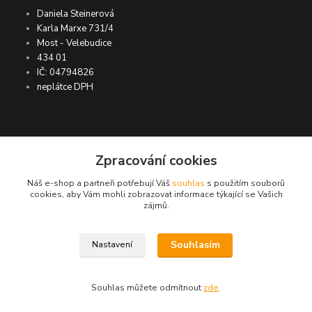
Daniela Steinerová
Karla Marxe 731/4
Most - Velebudice
434 01
IČ: 04794826
neplátce DPH
ASIMP.cz
Zpracování cookies
Náš e-shop a partneři potřebují Váš
souhlas
s použitím souborů
DOPRAVA ZDARMA po ČR a SR ●
cookies, aby Vám mohli zobrazovat informace týkající se Vašich
zájmů.
KONTROLA doručení zboží ● GARANCE
DORUČENÍ nebo vrácení peněz ●
VRÁCENÍ ZBOŽÍ do 30 dní
Souhlasím
Nastavení
© ASIMP.cz
Souhlas můžete odmítnout
zde
.
Vytvořeno na
Eshop-rychle.cz