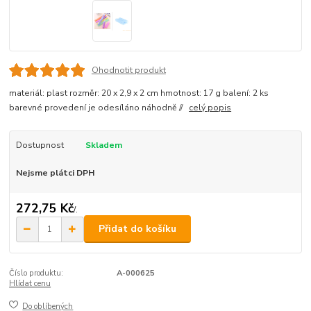
Ohodnotit produkt
materiál: plast rozměr: 20 x 2,9 x 2 cm hmotnost: 17 g balení: 2 ks
barevné provedení je odesíláno náhodně //
celý popis
Dostupnost
Skladem
Nejsme plátci DPH
272,75 Kč
/
.
Přidat do košíku
Číslo produktu:
A-000625
Hlídat cenu
Do oblíbených