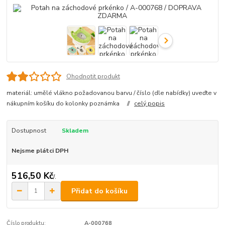
Ohodnotit produkt
materiál: umělé vlákno požadovanou barvu / číslo (dle nabídky) uveďte v
nákupním košíku do kolonky poznámka //
celý popis
Dostupnost
Skladem
Nejsme plátci DPH
516,50 Kč
/
.
Přidat do košíku
Číslo produktu:
A-000768