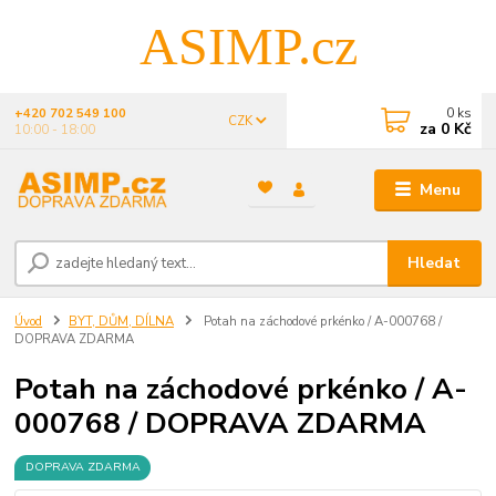
ASIMP.cz
0
ks
+420 702 549 100
CZK
za
0 Kč
10:00 - 18:00
Menu
Hledat
Úvod
BYT, DŮM, DÍLNA
Potah na záchodové prkénko / A-000768 /
DOPRAVA ZDARMA
Potah na záchodové prkénko / A-
000768 / DOPRAVA ZDARMA
DOPRAVA ZDARMA