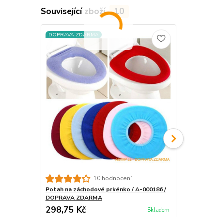
Související zboží
10
DOPRAVA ZDARMA
DOPRAVA Z
Potah na zá
10 hodnocení
Potah na záchodové prkénko / A-000186 /
DOPRAVA ZDARMA
298,75 Kč
308,50 K
Skladem