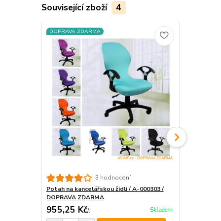
Související zboží
4
DOPRAVA ZDARMA
DOPRAVA Z
Potah na kan
3 hodnocení
Potah na kancelářskou židli / A-000303 /
DOPRAVA ZDARMA
955,25 Kč
841,50 K
Skladem
/
.