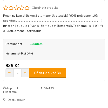
Ohodnotit produkt
Potah na kancelářskou židli. materiál: elastický / 90% polyester, 10%
spandex .................................................................................................................. (
function ( d , s , id ) { var js , fjs = d . getElementsByTagName ( s ) [ 0 ]; if (
d . getElement...
celý popis
Dostupnost
Skladem
Nejsme plátci DPH
939 Kč
Přidat do košíku
Číslo produktu:
A-004193
Hlídat cenu
Do oblíbených