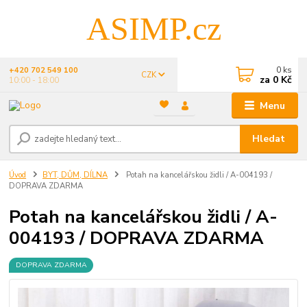
ASIMP.cz
0
ks
+420 702 549 100
CZK
za
0 Kč
10:00 - 18:00
Menu
Hledat
Úvod
BYT, DŮM, DÍLNA
Potah na kancelářskou židli / A-004193 /
DOPRAVA ZDARMA
Potah na kancelářskou židli / A-
004193 / DOPRAVA ZDARMA
DOPRAVA ZDARMA